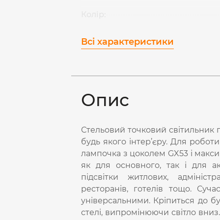
Колір:
Всі характеристики
Опис
Стельовий точковий світильник п
будь якого інтер’єру. Для робот
лампочка з цоколем GX53 і макс
як для основного, так і для ак
підсвітки житлових, адмініст
ресторанів, готелів тощо. Суч
універсальними. Кріпиться до бу
стелі, випромінюючи світло вниз