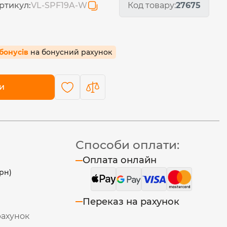
ртикул:
VL-SPF19A-W
Код товару:
27675
1 бонусів
на бонусний рахунок
и
Способи оплати:
Оплата онлайн
рн)
Переказ на рахунок
рахунок