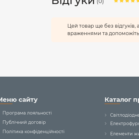
Відгуки
(0)
Як джерело світла викорис
максимальною потужністю
30W
негативного впливу зовнішн
Цей товар ще без відгуків,
підтверджується гарантією -
2 р
враженнями та допоможіть
безпечні матеріали.
Лампа в ком
Меню сайту
Каталог п
Програма лояльності
Світлодіодн
Публічний договір
Електрофур
Політика конфіденційності
Елементи ж