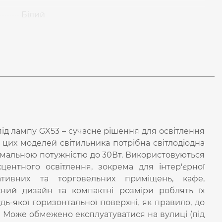
Білий
ід лампу GX53 – сучасне рішення для освітлення
и цих моделей світильника потрібна світлодіодна
имальною потужністю до 30Вт. Використовуються
центного освітлення, зокрема для інтер'єрної
ративних та торговельних приміщень, кафе,
асний дизайн та компактні розміри роблять їх
дь-якої горизонтальної поверхні, як правило, до
. Може обмежено експлуатуватися на вулиці (під