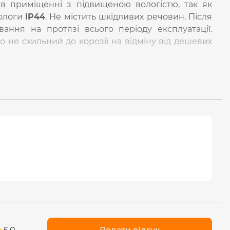
 в приміщенні з підвищеною вологістю, так як
вологи
IP44
. Не містить шкідливих речовин. Після
ання на протязі всього періоду експлуатації.
 не схильний до корозії на відміну від дешевих
тлодіоди, що забезпечують якісне освітлення в
и.
ше витрачати електроенергію порівняно з
ла.
-240В, 50/60 Гц.
ість до великої кількості вмикань і вимикань.
низьких, так і при високих температурах.
витратах, пов’язаних з відсутністю необхідності
тних елементів.
люмінію та заліза, який має клас захисту від
 падінь -
IK07
.