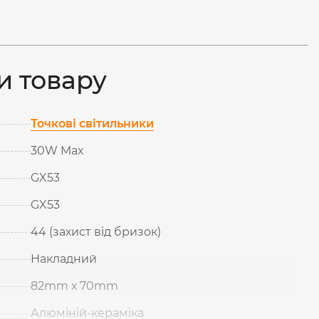
и товару
Точкові світильники
30W Max
GX53
GX53
44 (захист від бризок)
Накладний
82mm х 70mm
Алюміній-кераміка