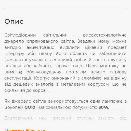
Опис
Світлодіодний світильник - високотехнологічне
джерело спрямованого світла. Завдяки йому можна
вигідно акцентовано виділити цікавий предмет
інтер'єру або певну його область чи забезпечити
комфортні умови в невеликій робочій зоні на кухні, у
вітальні або кабінеті, гаражі тощо. Після монтажу не
вимагає обслуговування протягом всього періоду
експлуатації. Корпус виконаний з алюмінію, на відміну
від дешевих аналогів з металевим корпусом, що не
схильний до корозії.
Як джерело світла використовується одна лампочка з
цоколем
GU10
і максимальною потужністю
30W.
Довговічний, має високий ступінь захисту від
негативного впливу зовнішнього середовища.
Світильник володіє високим захистом від