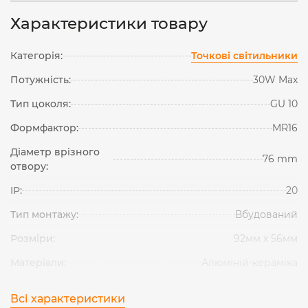
Характеристики товару
Категорія:
Точкові світильники
Потужність:
30W Max
Тип цоколя:
GU 10
Формфактор:
MR16
Діаметр врізного
76 mm
отвору:
IP:
20
Тип монтажу:
Вбудований
Розміри:
92мм х 56мм
Матеріали:
Алюміній-кераміка
Всі характеристики