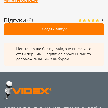
Читати більше
ударів
IK07
та ступенем захисту
IР20 -
не допускає
потрапляння часточок бруду всередину світильника.
Буде служити довго, що підтверджується гарантією -
2
Відгуки
(0)
5.0
роки.
При виготовленні використовуються тільки
безпечні матеріали.
Додати відгук
Цей товар ще без відгуків, але ви можете
стати першим! Поділіться враженнями та
допоможіть іншим з вибором.
Інтернет-магазин сучасних освітлювальних приладів, батарейок,