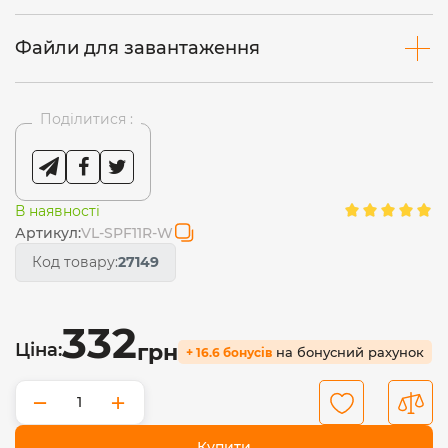
Файли для завантаження
Поділитися :
В наявності
Артикул:
VL-SPF11R-W
Код товару:
27149
332
Ціна:
грн
на бонусний рахунок
+ 16.6 бонусів
−
+
Купити