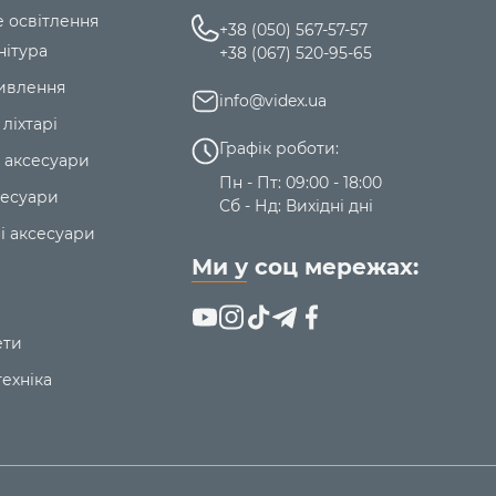
ання годинника використовуйте застосунок -
HAVE FIT
.
е освітлення
+38 (050) 567-57-57
нітура
+38 (067) 520-95-65
ивлення
info@videx.ua
 ліхтарі
Графік роботи:
 аксесуари
Пн - Пт: 09:00 - 18:00
сесуари
Сб - Нд: Вихідні дні
і аксесуари
Ми у соц мережах:
ети
ехніка