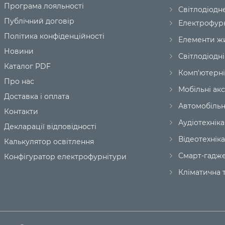
Додаток для підключення та налаштув
Програма лояльності
Світлодіодн
Гарантія - 12 місяців.
Публічний договір
Електрофур
Політика конфіденційності
Елементи ж
Новини
Світлодіодні
Каталог PDF
Комп'ютерні
Про нас
Мобільні ак
Доставка і оплата
Автомобільн
Контакти
Аудіотехніка
Декларації відповідності
Відеотехніка
Калькулятор освітлення
Смарт-гадж
Конфігуратор електрофурнітури
Кліматична т