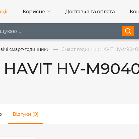
ції
Корисне
Доставка та оплата
Кон
вічі смарт-годинники
Смарт годинник HAVIT HV-M9040S 
 HAVIT HV-M9040S
о
Відгуки (0)