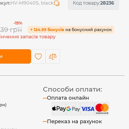
кул:
HV-M9040S, black
Код товару:
28236
-15%
939
грн
+ 124.95 бонусів
на бонусний рахунок
інчення запасів товару
и
Способи оплати:
Оплата онлайн
рн)
Переказ на рахунок