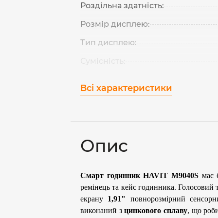
Роздільна здатність:
Розмір дисплею:
Тип дисплею:
Сумісність:
Всі характеристики
Опис
Смарт годинник
HAVIT M9040S
має б
ремінець та кейс годинника. Голосовий 
екрану
1,91"
повнорозмірний сенсорн
виконаний з
цинкового сплаву
, що роб