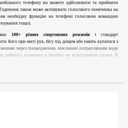
 мобільного телефону ви можете здійснювати та приймати
. Годинник також може активувати голосового помічника на
вам необхідну функцію на телефоні голосовою командою
ренування тощо).
 має
100+ різних спортивних режимів
і стандарт
ити його при миті рук, бігу під дощем або навіть купатися з
ережними через пошкодження, викликані потраплянням води
я дайвінгу, плавання в басейні чи відвідування сауни). В
начений для того, щоб ви могли відстежувати на своему
ення сну, відстеження частоти серцевих скорочень, рівень
ільше 100 різних режимів активності: ходьба, біг, їзда на
 футбол, баскетбол, скелелазіння та багато інших. Трекери
 спортивні дані за весь день, такі як крокомір, швидкість,
е кроки, пройдений шлях, спалені калорії, оптимізуйте
виявляйте тенденції щодо здоров’я, вдосконалюйтесь та