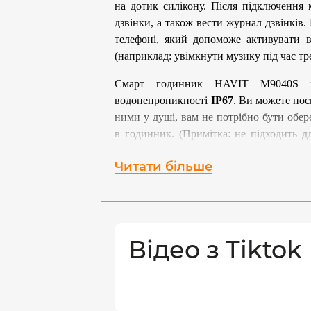
на дотик силікону. Після підключення
дзвінки, а також вести журнал дзвінків
телефоні, який допоможе активувати 
(наприклад: увімкнути музику під час т
Смарт годинник HAVIT M9040S
водонепроникності
IP67
. Ви можете нос
ними у душі, вам не потрібно бути об
в годинник. (Примітка: не підходить дл
доповнення до цієї функції він приз
Читати більше
годиннику таку інформацію, як відстеж
кисню в крові та погодні умови.
100+ спортивних режимів
Смарт годинник розпізнає та підтримує б
Відео з Tiktok
велосипеді, йога, плавання, бадмінтон,
активності можуть точно записувати ваші
активний час. Точніше відслідковуйт
тренування завдяки нагадуванням та 