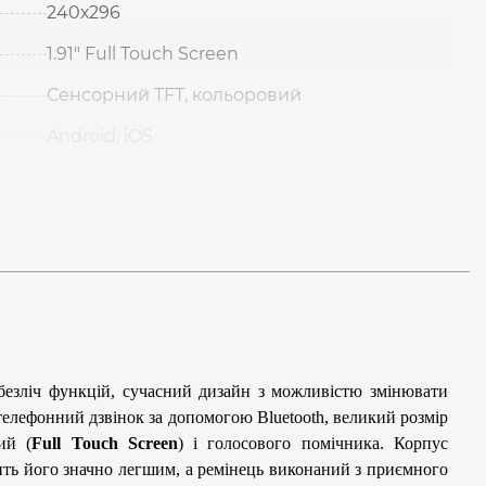
240х296
1.91″ Full Touch Screen
Сенсорний TFT, кольоровий
Android, iOS
езліч функцій, сучасний дизайн з можливістю змінювати
телефонний дзвінок за допомогою Bluetooth, великий розмір
ий (
Full Touch Screen
) і голосового помічника. Корпус
ить його значно легшим, а ремінець виконаний з приємного