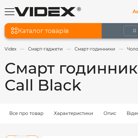
Ак
Каталог товарів
Videx
Смарт-гаджети
Смарт-годинники
Чоло
Смарт годинник
Call Black
Все про товар
Характеристики
Опис
Віде