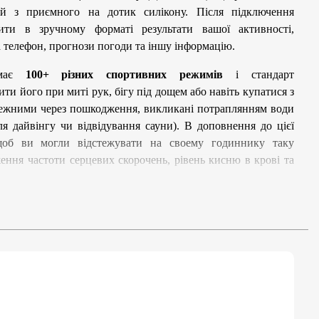
й з приємного на дотик силікону. Після підключення
ти в зручному форматі результати вашої активності,
а телефон, прогнози погоди та іншу інформацію.
ає
100+ різних спортивних режимів
і стандарт
ити його при миті рук, бігу під дощем або навіть купатися з
ережними через пошкодження, викликані потраплянням води
ля дайвінгу чи відвідування сауни). В доповнення до цієї
щоб ви могли відстежувати на своему годиннику таку
ження частоти серцевих скорочень, рівень кисню в крові та
ільше 100 різних режимів активності: ходьба, біг, їзда на
 футбол, баскетбол, скелелазіння та багато інших. Трекери
 спортивні дані за весь день, такі як крокомір, швидкість,
е кроки, пройдений шлях, спалені калорії, оптимізуйте
виявляйте тенденції щодо здоров’я, вдосконалюйтесь та
ітнес-цілей.