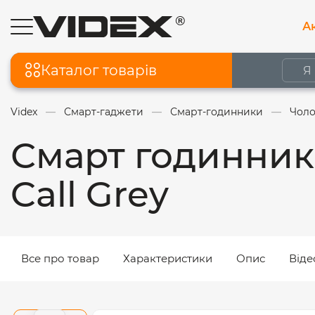
Ак
Каталог товарів
Videx
Смарт-гаджети
Смарт-годинники
Чоло
Смарт годинник
Call Grey
Все про товар
Характеристики
Опис
Віде