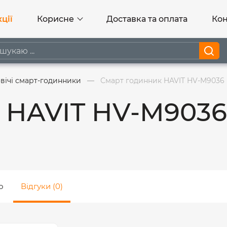
ції
Корисне
Доставка та оплата
Кон
вічі смарт-годинники
Смарт годинник HAVIT HV-M9036 I
 HAVIT HV-M9036 
о
Відгуки (0)