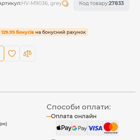
Артикул:
HV-M9036, grey
Код товару:
27833
 129.95 бонусів
на бонусний рахунок
Способи оплати:
Оплата онлайн
рн)