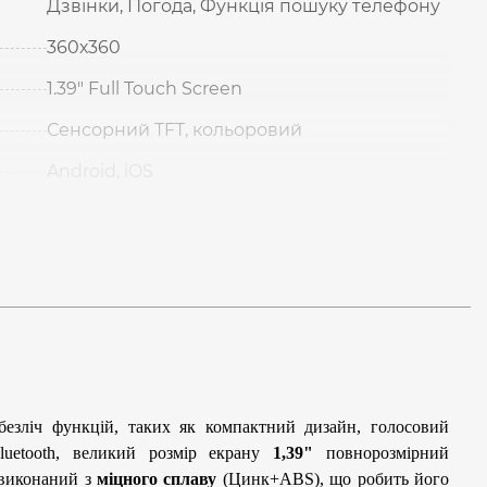
Дзвінки, Погода, Функція пошуку телефону
360х360
1.39″ Full Touch Screen
Сенсорний TFT, кольоровий
Android, iOS
езліч функцій, таких як компактний дизайн, голосовий
luetooth, великий розмір екрану
1,39"
повнорозмірний
 виконаний з
міцного сплаву
(Цинк+ABS), що робить його