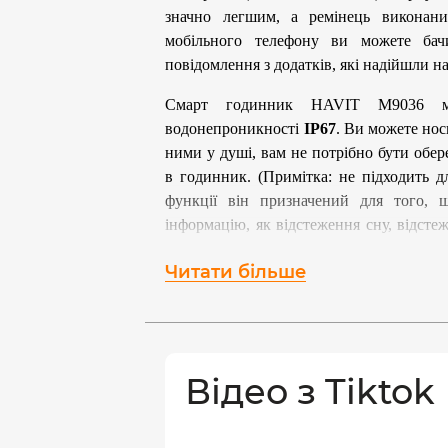
значно легшим, а ремінець виконани
мобільного телефону ви можете бачи
повідомлення з додатків, які надійшли н
Смарт годинник HAVIT M9036 м
водонепроникності
IP67
. Ви можете нос
ними у душі, вам не потрібно бути об
в годинник. (Примітка: не підходить д
функції він призначений для того, 
інформацію, як відстеження сну, відсте
погодні умови.
Читати більше
100+ спортивних режимів
Смарт годинник розпізнає та підтримує б
велосипеді, йога, плавання, бадмінтон,
активності можуть точно записувати ваші
Відео з Tiktok
активний час. Точніше відслідковуйт
тренування завдяки нагадуванням та 
мотивуйтесь на покращення здоров’я та ф