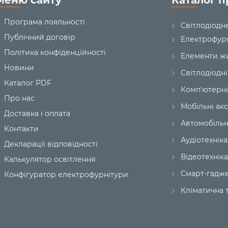
Меню сайту
Каталог п
Програма лояльності
Світлодіодн
Публічний договір
Електрофур
Політика конфіденційності
Елементи ж
Новини
Світлодіодні
Каталог PDF
Комп'ютерні
Про нас
Мобільні ак
Доставка і оплата
Автомобільн
Контакти
Аудіотехніка
Декларації відповідності
Відеотехніка
Калькулятор освітлення
Смарт-гадж
Конфігуратор електрофурнітури
Кліматична т