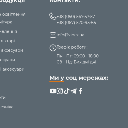
родукції
Контакти:
е освітлення
+38 (050) 567-57-57
нітура
+38 (067) 520-95-65
ивлення
info@videx.ua
 ліхтарі
Графік роботи:
 аксесуари
Пн - Пт: 09:00 - 18:00
сесуари
Сб - Нд: Вихідні дні
і аксесуари
Ми у соц мережах:
ети
ехніка