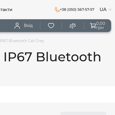
UA
такти
+38 (050) 567-57-57
0,00
Вхід
грн
P67 Bluetooth Call Grey
IP67 Bluetooth