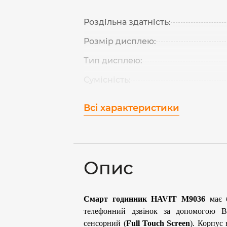
Роздільна здатність:
Розмір дисплею:
Тип дисплею:
Сумісність:
Всі характеристики
Опис
Смарт годинник
HAVIT M9036
має б
телефонний дзвінок за допомогою B
сенсорний (
Full Touch Screen
). Корпус