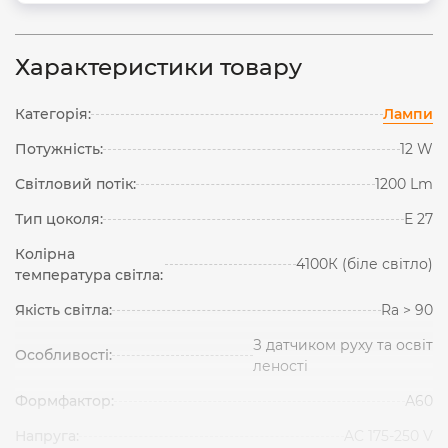
Характеристики товару
Категорія:
Лампи
Потужність:
12 W
Світловий потік:
1200 Lm
Тип цоколя:
Е 27
Колірна
4100К (біле світло)
температура світла:
Якість світла:
Ra > 90
З датчиком руху та освіт
Особливості:
леності
Формфактор:
А60
Напруга:
AC 175-250 V