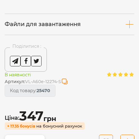
Файли для завантаження
Поділитися :
В наявності
Артикул:
VL-A60e-12274-S
Код товару:
25470
347
Ціна:
грн
на бонусний рахунок
+ 17.35 бонусів