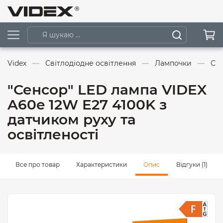
Videx
Світлодіодне освітлення
Лампочки
Сві
"Сенсор" LED лампа VIDEX
A60e 12W E27 4100K з
датчиком руху та
освітленості
Все про товар
Характеристики
Опис
Відгуки (1)