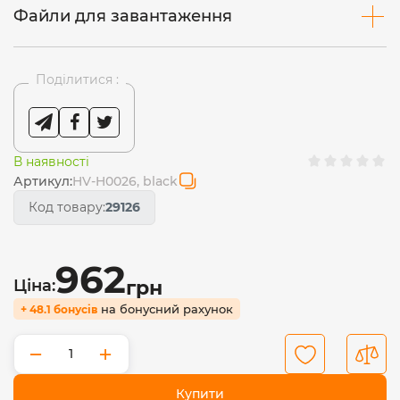
Файли для завантаження
Поділитися :
В наявності
Артикул:
HV-H0026, black
Код товару:
29126
962
Ціна:
грн
на бонусний рахунок
+ 48.1 бонусів
−
+
Купити