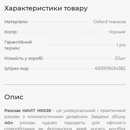
Характеристики товару
Матеріали:
Oxford тканина
Колір:
Чорний
Гарантійний
1 рік
термін:
Кількість у коробі:
20шт
Штрих-код:
6939119034382
Опис
Рюкзак HAVIT H0026
– це універсальний і практичний
рюкзак з мінімалістичним дизайном. Завдяки об’єму
40л
рюкзак чудово підходить для офісного
співробітника чи фрілансера, який носить ноутбук