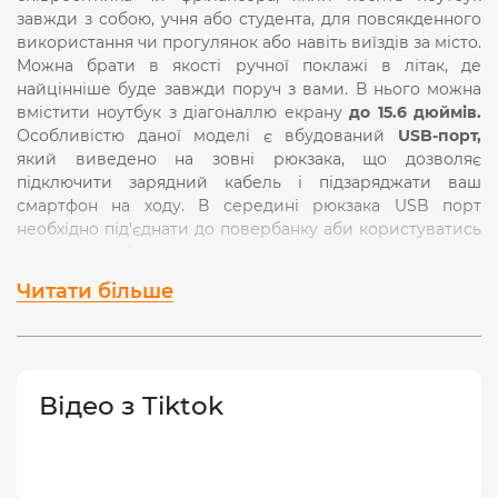
завжди з собою, учня або студента, для повсякденного
використання чи прогулянок або навіть виїздів за місто.
Можна брати в якості ручної поклажі в літак, де
найцінніше буде завжди поруч з вами. В нього можна
вмістити ноутбук з діагоналлю екрану
до 15.6 дюймів.
Особливістю даної моделі є вбудований
USB-порт,
який виведено на зовні рюкзака, що дозволяє
підключити зарядний кабель і підзаряджати ваш
смартфон на ходу. В середині рюкзака USB порт
необхідно під'єднати до повербанку аби користуватись
портом ззовні.
Читати більше
Рюкзак має
один великий основний відділ,
який
закривається на блискавку. В нього можна скласти
ноутбук, планшет, повербанк, діловий щоденник або
записник, книги, підручники, зошити, каталоги тощо.
Всередині основного відділу є невелика кишеня, куди
Відео з Tiktok
зручно скласти дрібні речі такі як: окуляри, ручки,
зарядний чи кабель, флешки чи карти пам’яті,
навушники до телефону чи інші негабаритні речі.
Рюкзак має
два передніх відділи,
які також