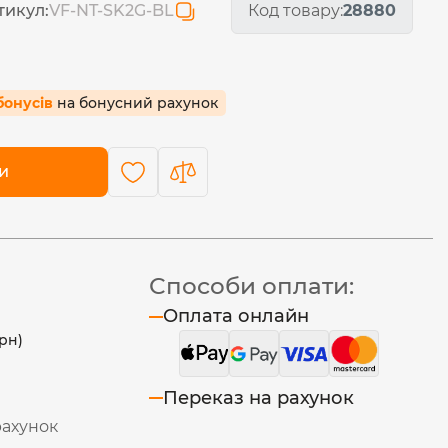
тикул:
VF-NT-SK2G-BL
Код товару:
28880
 бонусів
на бонусний рахунок
и
Способи оплати:
Оплата онлайн
рн)
Переказ на рахунок
рахунок