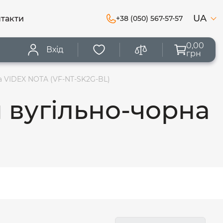
UA
такти
+38 (050) 567-57-57
0,00
Вхід
грн
а VIDEX NOTA (VF-NT-SK2G-BL)
 вугільно-чорна