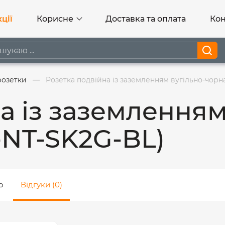
ції
Корисне
Доставка та оплата
Кон
розетки
Розетка подвійна із заземленням вугільно-чорн
а із заземленням
-NT-SK2G-BL)
о
Відгуки (0)