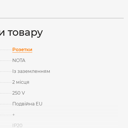
и товару
Розетки
NOTA
Із заземленням
2 місця
250 V
Подвійна EU
+
IP20