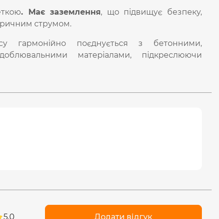
еткою
. Має заземлення
, що підвищує безпеку,
ричним струмом.
усу гармонійно поєднується з бетонними,
облювальними матеріалами, підкреслюючи
5,0
Додати відгук