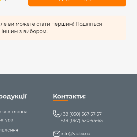
 але ви можете стати першим! Поділіться
 іншим з вибором.
родукції
Контакти:
е освітлення
+38 (050) 567-57-57
нітура
+38 (067) 520-95-65
ивлення
info@videx.ua