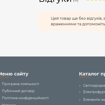
Цей товар ще без відгуків,
враженнями та допоможіть
Меню сайту
Каталог п
Програма лояльності
Світлодіодн
Публічний договір
Електрофур
Політика конфіденційності
Елементи ж