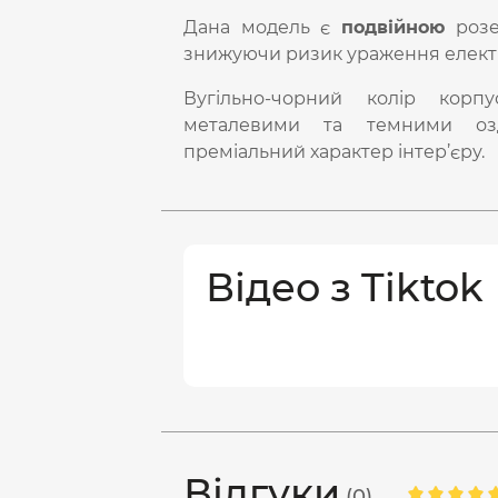
Дана модель є
подвійною
роз
знижуючи ризик ураження елект
Вугільно-чорний колір корп
металевими та темними озд
преміальний характер інтер’єру.
Відео з Tiktok
Відгуки
(0)