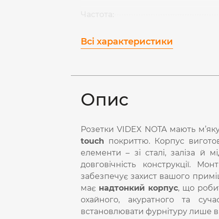
Частота:
Всі характеристики
Опис
Розетки VIDEX NOTA мають м’як
touch
покриттю. Корпус виготовл
елементи – зі сталі, заліза й мі
довговічність конструкції. М
забезпечує захист вашого примі
має
надтонкий корпус
, що роби
охайного, акуратного та суч
встановлювати фурнітуру лише в