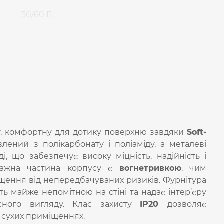
50/60 Гц
у, комфортну для дотику поверхню завдяки
Soft-
ений з полікарбонату і поліаміду, а металеві
ді, що забезпечує високу міцність, надійність і
онтажна частина корпусу є
вогнетривкою
, чим
щення від непередбачуваних ризиків. Фурнітура
ть майже непомітною на стіні та надає інтер’єру
асного вигляду. Клас захисту
IP20
дозволяє
 сухих приміщеннях.