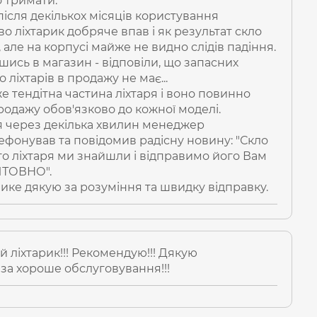
 тримати.
ктивний ліхтар буде прекрасним супутником під
після декількох місяців користування
ий в застосуванні. Гарантія
3
роки
на ліхтар та
1
о ліхтарик добряче впав і як результат скло
 але на корпусі майже не видно слідів падіння.
ись в магазин - відповіли, що запасних
о ліхтарів в продажу не має...
е тендітна частина ліхтаря і воно повинно
родажу обов'язково до кожної моделі.
я через декілька хвилин менеджер
фонував та повідомив радісну новину: "Скло
о ліхтаря ми знайшли і відправимо його Вам
ТОВНО".
ике дякую за розуміння та швидку відправку.
 ліхтарик!!! Рекомендую!!! Дякую
а хороше обслуговування!!!