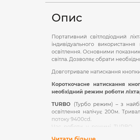
Опис
Портативний світлодіодний ліх
індивідуального використанн
освітлення. Основними показника
світла. Дозволяє обрати необхід
Довготривале натискання кнопки 
Короткочасне натискання кноп
необхідний режим роботи ліхта
TURBO
(Турбо режим) – з найб
освітлення налічує 200м. Тривалі
потоку 9400cd.
Час роботи у режимі TURBO - 
захистом від перегріву.
Читати більше