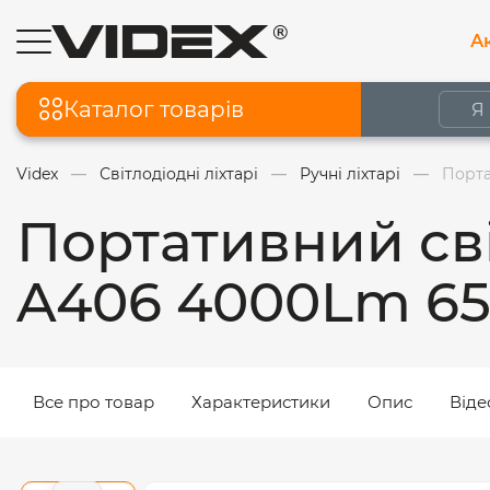
Ак
Каталог товарів
Videx
Світлодіодні ліхтарі
Ручні ліхтарі
Порта
Портативний сві
A406 4000Lm 6
Все про товар
Характеристики
Опис
Віде