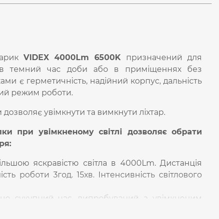
тарик
VIDEX 4000Lm 6500K
призначений для
я в темний час доби або в приміщеннях без
ми є герметичність, надійний корпус, дальність
ний режим роботи.
дозволяє увімкнути та вимкнути ліхтар.
ки при увімкненому світлі дозволяє обрати
ря:
ільшою яскравістю світла в 4000Lm. Дистанція
сть роботи 3год. 15хв. Інтенсивність світлового
це сукупний час, випробуваний з увімкненим