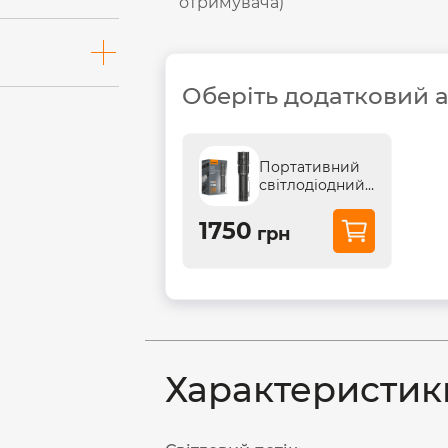
отримувача)
Оберіть додатковий 
Портативний
світлодіодний
ліхтарик VIDEX
VLF-A156R
1750
грн
1700Lm...
Характеристик