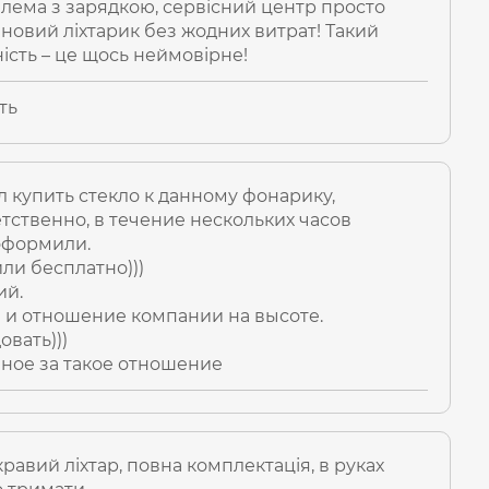
лема з зарядкою, сервісний центр просто
нопки.
 новий ліхтарик без жодних витрат! Такий
йність – це щось неймовірне!
пці сповіщає про рівень заряду ліхтаря:
и повному заряді (100-85%)
ть
и заряді (85-50%)
и заряді (50-25%)
ри заряді (25-1%)
 купить стекло к данному фонарику,
сою для зручного та надійного кріплення.
тственно, в течение нескольких часов
оформили.
помогою
USB-C.
В якості елементів живлення
ли бесплатно)))
ипу 21700.
ий.
и отношение компании на высоте.
 використовувати ліхтар під час заряджання.
вать)))
ное за такое отношение
тований під використання в складних та
лем витримує механічні навантаження, падіння з
1м
і при цьому не пошкодиться. Міцний корпус
 Стандарт захисту від води –
IP68 (2м під водою).
равий ліхтар, повна комплектація, в руках