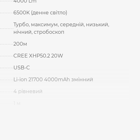
4000 Lm
6500K (денне світло)
Турбо, максимум, середній, низький,
нічний, стробоскоп
200м
CREE XHP50.2 20W
USB-C
Li-ion 21700 4000mAh змінний
4 рівневий
1 м