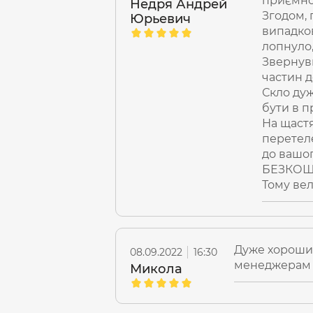
приємно
Недря Андрей
Відмінний, сучасний, високоефе
Згодом, 
Юрьевич
час активного відпочинку. Зручн
випадков
рік
на акумулятор.
лопнуло,
Звернувш
частин д
Скло дуж
бути в п
На щаст
перетеле
до вашог
БЕЗКОШ
Тому вел
Дуже хороший
08.09.2022
16:30
менеджерам з
Микола