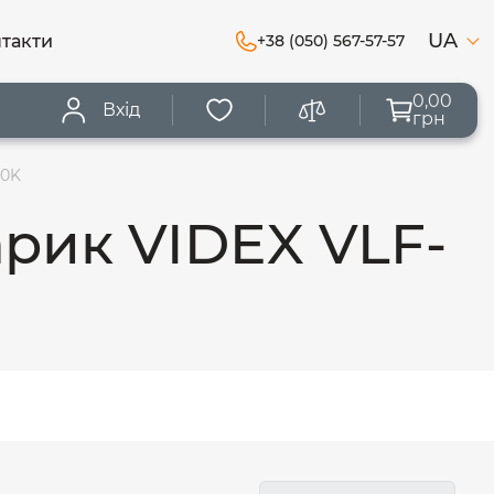
UA
такти
+38 (050) 567-57-57
0,00
Вхід
грн
00K
арик VIDEX VLF-