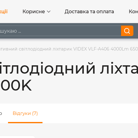
ції
Корисне
Доставка та оплата
Кон
тивний світлодіодний ліхтарик VIDEX VLF-A406 4000Lm 65
тлодіодний ліхт
500K
о
Відгуки (7)