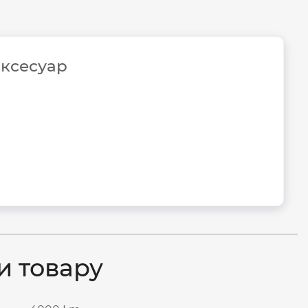
аксесуар
и товару