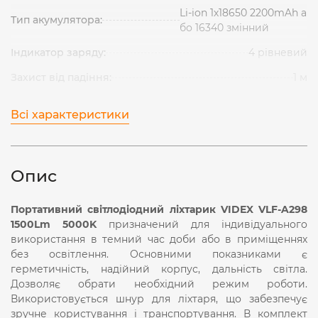
Li-ion 1х18650 2200mAh а
Тип акумулятора:
бо 16340 змінний
Індикатор заряду:
4 рівневий
Захист від падіння:
1 м
Всі характеристики
Опис
Портативний світлодіодний ліхтарик VIDEX VLF-A298
1500Lm 5000K
призначений для індивідуального
використання в темний час доби або в приміщеннях
без освітлення. Основними показниками є
герметичність, надійний корпус, дальність світла.
Дозволяє обрати необхідний режим роботи.
Використовується шнур для ліхтаря, що забезпечує
зручне користування і транспортування. В комплект