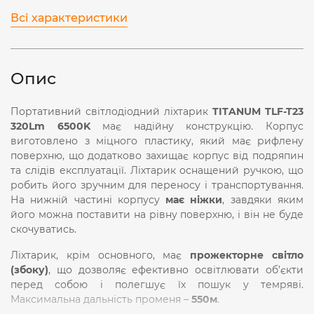
Всі характеристики
Опис
Портативний світлодіодний ліхтарик
TITANUM TLF-T23
320Lm 6500K
має надійну конструкцію. Корпус
виготовлено з міцного пластику, який має рифлену
поверхню, що додатково захищає корпус від подряпин
та слідів експлуатації. Ліхтарик оснащений ручкою, що
робить його зручним для переносу і транспортування.
На нижній частині корпусу
має ніжки
, завдяки яким
його можна поставити на рівну поверхню, і він не буде
скочуватись.
Ліхтарик, крім основного, має
прожекторне світло
(збоку)
, що дозволяє ефективно освітлювати об’єкти
перед собою і полегшує їх пошук у темряві.
Максимальна дальність променя –
550м
.