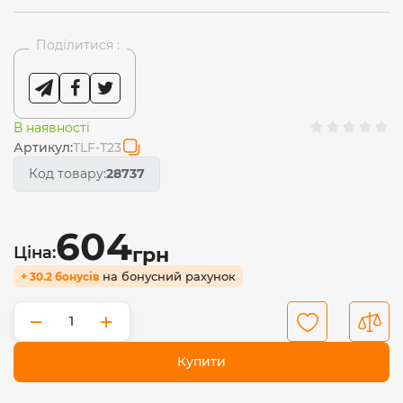
Поділитися :
В наявності
Артикул:
TLF-T23
Код товару:
28737
604
Ціна:
грн
на бонусний рахунок
+ 30.2 бонусів
−
+
Купити