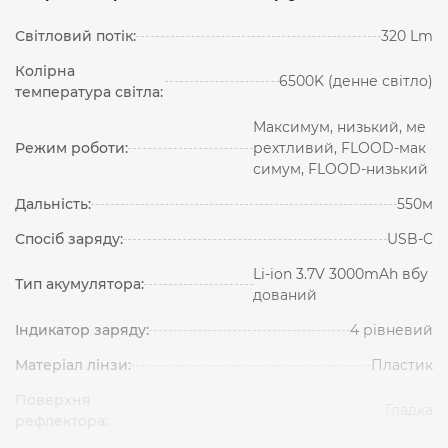
Світловий потік:
320 Lm
Колірна
6500K (денне світло)
температура світла:
Максимум, низький, ме
Режим роботи:
рехтливий, FLOOD-мак
симум, FLOOD-низький
Дальність:
550м
Спосіб заряду:
USB-C
Li-ion 3.7V 3000mAh вбу
Тип акумулятора:
дований
Індикатор заряду:
4 рівневий
Матеріал лінзи:
Пластик
Поверхня
Гладка
рефлектора: