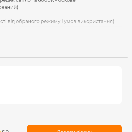
реднє світло та 6000К - бокове
дований)
ості від обраного режиму і умов використання)
PX2 (захист від легких бризок зверху)
ла. Яскравість світла 110Lm.
а. Яскравість світла 130Lm.
аведено на упаковці.