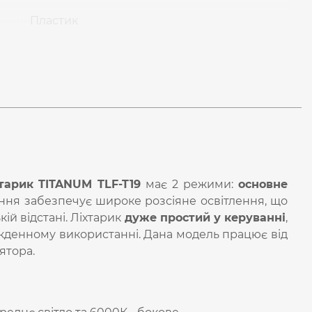
Пластик
тарик
TITANUM TLF-T19
має 2 режими:
основне
ення забезпечує широке розсіяне освітлення, що
ій відстані. Ліхтарик
дуже простий у керуванні
,
кденному використанні. Дана модель працює від
ятора.