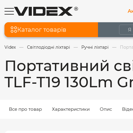
Ак
Каталог товарів
Videx
Світлодіодні ліхтарі
Ручні ліхтарі
Порта
Портативний св
TLF-T19 130Lm G
Все про товар
Характеристики
Опис
Віде