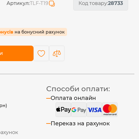
Артикул:
TLF-T19
Код товару:
28733
онусів
на бонусний рахунок
и
Способи оплати:
Оплата онлайн
рн)
Переказ на рахунок
рахунок