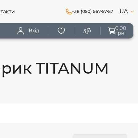
UA
такти
+38 (050) 567-57-57
0,00
Вхід
грн
тарик TITANUM