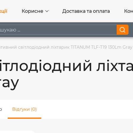
ції
Корисне
Доставка та оплата
Кон
тивний світлодіодний ліхтарик TITANUM TLF-T19 130Lm Gray
ітлодіодний ліх
ray
о
Відгуки (0)