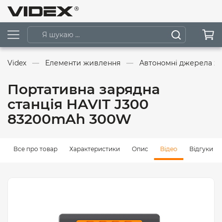
Videx
Елементи живлення
Автономні джерела ж
Портативна зарядна
станція HAVIT J300
83200mAh 300W
Все про товар
Характеристики
Опис
Відео
Відгуки (0