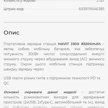
Кількість у коробі:
2 шт
Штрих-код:
6939119046385
Опис
Портативна зарядна станція
HAVIT J300
83200mAh
–
являє собою мобільну батарею, яка забезпечує
потужність 300Вт чистої синусоїдальної енергії
змінного струму через вбудований вихід (АС) змінного
струму. Окрім цього мобільна станція підтримує
швидку зарядку через
USB
порти різних типів
з підтримкою технології
PD та
QC
.
Основні переваги даної моделі
- достатня
кількість різноманітних виходів для заряджання
пристроїв (2xUSB, 2xType-C, автомобільний та ін.), вихід
під побутову розетку змінного струму, наявність