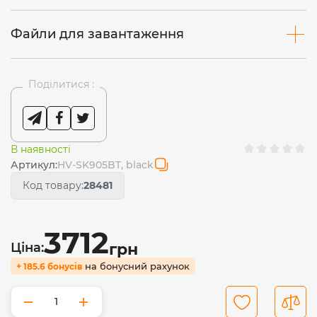
Файли для завантаження
Поділитися :
В наявності
Артикул:
HV-SK905BT, black
Код товару:
28481
3712
Ціна:
грн
на бонусний рахунок
+ 185.6 бонусів
−
+