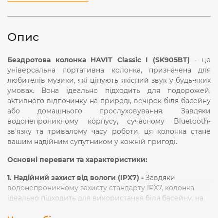
Опис
Бездротова колонка HAVIT Classic I (SK905BT)
- це
універсальна портативна колонка, призначена для
любителів музики, які цінують якісний звук у будь-яких
умовах. Вона ідеально підходить для подорожей,
активного відпочинку на природі, вечірок біля басейну
або домашнього прослуховування. Завдяки
водонепроникному корпусу, сучасному Bluetooth-
зв'язку та тривалому часу роботи, ця колонка стане
вашим надійним супутником у кожній пригоді.
Основні переваги та характеристики:
1. Надійний захист від вологи (IPX7) -
Завдяки
водонепроникному захисту стандарту IPX7, колонка
ідеально підходить для використання біля басейну, на
природі чи в подорожах навіть за несприятливих