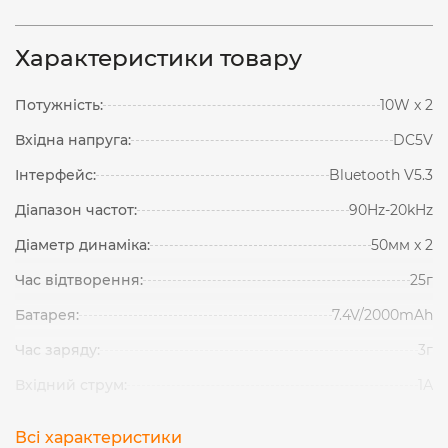
Характеристики товару
Потужність:
10W x 2
Вхідна напруга:
DC5V
Інтерфейс:
Bluetooth V5.3
Діапазон частот:
90Hz-20kHz
Діаметр динаміка:
50мм x 2
Час відтворення:
25г
Батарея:
7.4V/2000mAh
Час заряду:
3г
Вхідний струм:
1А
Всі характеристики