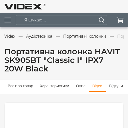
Videx
Аудіотехніка
Портативні колонки
Порт
Портативна колонка HAVIT
SK905BT "Classic I" IPX7
20W Black
Все про товар
Характеристики
Опис
Відео
Відгуки (0