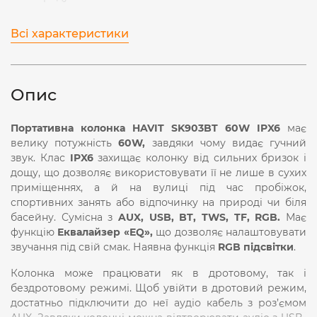
Всі характеристики
Опис
Портативна колонка HAVIT SK903BT 60W IPX6
має
велику потужність
60W,
завдяки чому видає гучний
звук. Клас
IPX6
захищає колонку від сильних бризок і
дощу, що дозволяє використовувати її не лише в сухих
приміщеннях, а й на вулиці під час пробіжок,
спортивних занять або відпочинку на природі чи біля
басейну. Сумісна з
AUX, USB, BT, TWS, TF, RGB.
Має
функцію
Еквалайзер «EQ»,
що дозволяє налаштовувати
звучання під свій смак. Наявна функція
RGB підсвітки
.
Колонка може працювати як в дротовому, так і
бездротовому режимі. Щоб увійти в дротовий режим,
достатньо підключити до неї аудіо кабель з роз’ємом