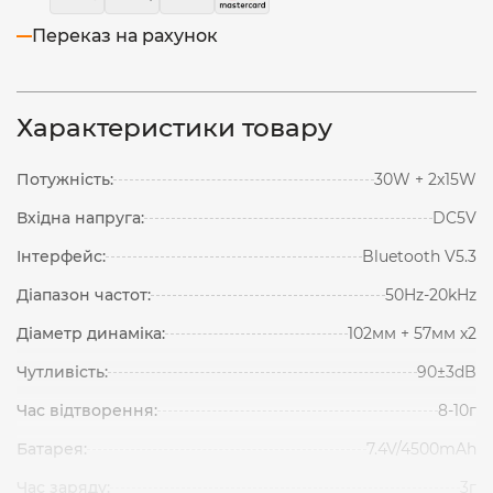
Переказ на рахунок
Характеристики товару
Потужність:
30W + 2x15W
Вхідна напруга:
DC5V
Інтерфейс:
Bluetooth V5.3
Діапазон частот:
50Hz-20kHz
Діаметр динаміка:
102мм + 57мм х2
Чутливість:
90±3dB
Час відтворення:
8-10г
Батарея:
7.4V/4500mAh
Час заряду:
3г