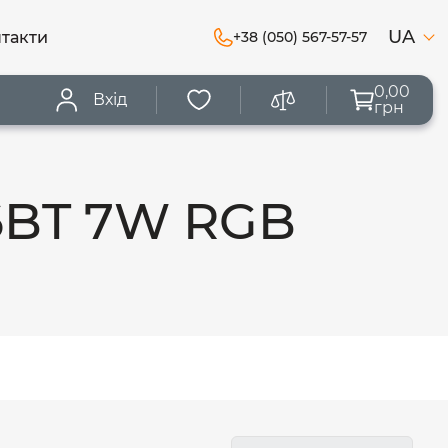
UA
такти
+38 (050) 567-57-57
0,00
Вхід
грн
6BT 7W RGB