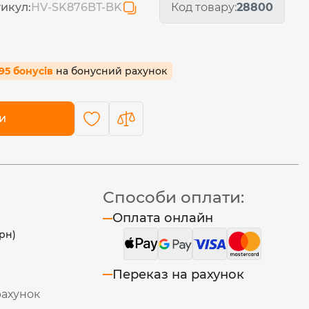
икул:
HV-SK876BT-BK
Код товару:
28800
.95 бонусів
на бонусний рахунок
и
Способи оплати:
Оплата онлайн
рн)
Переказ на рахунок
рахунок