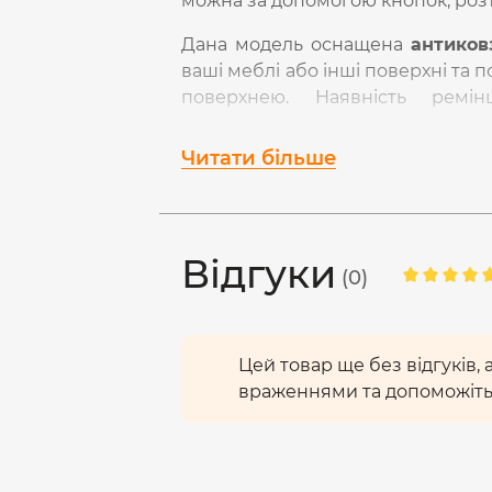
можна за допомогою кнопок, розта
Дана модель оснащена
антиков
ваші меблі або інші поверхні та 
поверхнею. Наявність рем
транспортування.
Читати більше
Заряджається доволі швидко –
USB-C, що постачається в комплек
В комплект разом із колонкою в
Відгуки
документація. Гарантійний термі
(0)
1. ПІДКЛЮЧЕННЯ
1.1. Увімкнення колонки здійсн
секунд. Про готовність до з’є
Цей товар ще без відгуків,
кольором.
враженнями та допоможіть
1.2. Увімкніть Bluetooth на ва
з’єднання пристроїв і оберіть
колонка після ввімкнення са