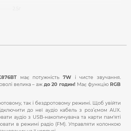
2.5г
K876BT
має потужність
7
W
і чисте звучання.
оволі велика – аж
до 20 годин!
Має функцію
RGB
отовому, так і бездротовому режимі. Щоб увійти
дключити до неї аудіо кабель з роз’ємом AUX.
вати аудіо з USB-накопичувача та карти пам'яті
ювати в режимі радіо (FM). Управляти колонкою