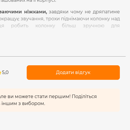
шованих на її корпусі.
заючими ніжками,
завдяки чому не дряпатиме
покращує звучання, трохи піднімаючи колонку над
інця робить колонку більш зручною для
 приблизно
за 2.5 години
за допомогою кабелю
ті.
ходить зарядний кабель, аудіо кабель (AUX) та
н виробу –
1 рік.
5,0
Додати відгук
юється затисканням кнопки живлення протягом 2
днання свідчитиме блимання індикатора синім
 але ви можете стати першим! Поділіться
 іншим з вибором.
шому смартфоні та здійсніть пошук готових до
 серед них «HAVIT SK876BT». Наступного разу
мостійно приєднаються до пристрою, з яким