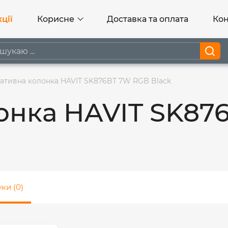
ції
Корисне
Доставка та оплата
Кон
ативна колонка HAVIT SK876BT 7W RGB Black
онка HAVIT SK87
уки (0)