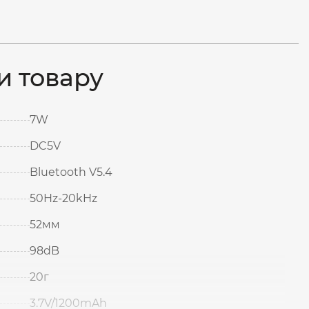
и товару
7W
DC5V
Bluetooth V5.4
50Hz-20kHz
52мм
98dB
20г
3.7V/1200mAh