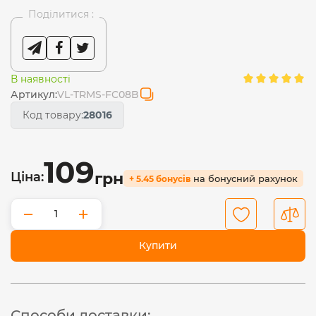
Поділитися :
В наявності
Артикул:
VL-TRMS-FC08B
Код товару:
28016
109
Ціна:
грн
на бонусний рахунок
+ 5.45 бонусів
−
+
Купити
Способи доставки: