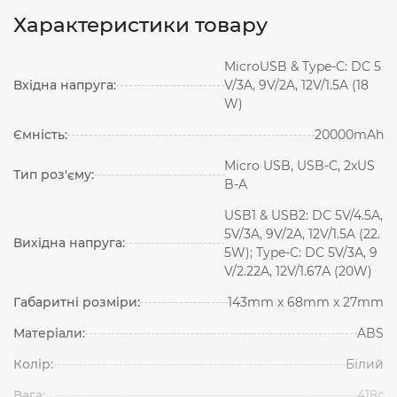
Характеристики товару
MicroUSB & Type-C: DC 5
Вхідна напруга:
V/3A, 9V/2A, 12V/1.5A (18
W)
Ємність:
20000mAh
Micro USB, USB-C, 2xUS
Тип роз'єму:
B-A
USB1 & USB2: DC 5V/4.5A,
5V/3A, 9V/2A, 12V/1.5A (22.
Вихідна напруга:
5W); Type-C: DC 5V/3А, 9
V/2.22А, 12V/1.67А (20W)
Габаритні розміри:
143mm х 68mm х 27mm
Матеріали:
ABS
Колір:
Білий
Вага:
418г