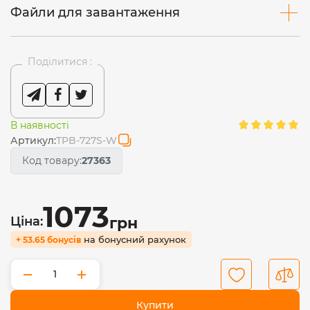
Файли для завантаження
Поділитися :
В наявності
Артикул:
TPB-727S-W
Код товару:
27363
1073
Ціна:
грн
на бонусний рахунок
+ 53.65 бонусів
−
+
Купити