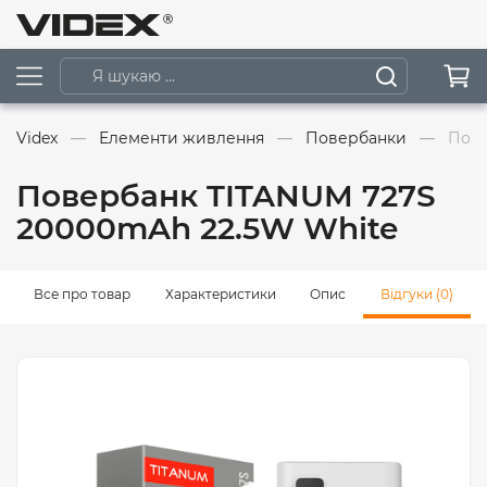
Videx
Елементи живлення
Повербанки
Пове
Повербанк TITANUM 727S
20000mAh 22.5W White
Все про товар
Характеристики
Опис
Відгуки (0)