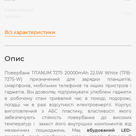
Гарантійний
1 рік
термін:
Всі характеристики
Опис
Повербанк TITANUM 727S 20000mAh 22.5W White (TPB-
727S-W) призначений для зарядки планшетів,
смартфонів, мобільних телефонів та інших пристроїв і
гаджетів. Він дозволяє підтримувати улюблені гаджети
в робочому стані тривалий час в поході, подорожі,
поїздці чи в разі відсутності електроенергії. Корпус
виготовлений з АБС пластику, властивості якого
забезпечують стійкість повербанка до високих
температур і захист його внутрішніх компонентів від
механічних пошкоджень. Має
вбудований
LED
-