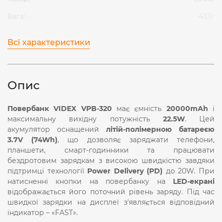
Вага:
433г
Всі характеристики
Опис
Повербанк VIDEX VPB-320
має ємність
20000mAh
і
максимальну вихідну потужність
22.5
W
. Цей
акумулятор оснащений
літій-полімерною батареєю
3.7
V
(74
Wh
)
, що дозволяє заряджати телефони,
планшети, смарт-годинники та працювати
бездротовим зарядкам з високою швидкістю завдяки
підтримці технології
Power Delivery (PD)
до 20W. При
натисненні кнопки на повербанку на
LED-екрані
відображається його поточний рівень заряду. Під час
швидкої зарядки на дисплеї з'являється відповідний
індикатор – «FAST».