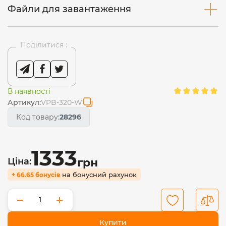
Файли для завантаження
Поділитися :
В наявності
Артикул:
VPB-320-W
Код товару:
28296
1333
Ціна:
грн
на бонусний рахунок
+ 66.65 бонусів
−
+
Купити