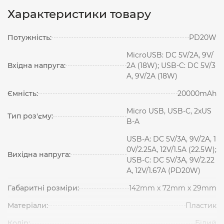
Характеристики товару
Потужність:
PD20W
MicroUSB: DC 5V/2A, 9V/
Вхідна напруга:
2A (18W); USB-C: DC 5V/3
A, 9V/2A (18W)
Ємність:
20000mAh
Micro USB, USB-C, 2xUS
Тип роз'єму:
B-A
USB-A: DC 5V/3A, 9V/2A, 1
0V/2.25A, 12V/1.5A (22.5W);
Вихідна напруга:
USB-C: DC 5V/3А, 9V/2.22
А, 12V/1.67А (PD20W)
Габаритні розміри:
142mm х 72mm х 29mm
Матеріали:
Пластик
Колір:
Білий