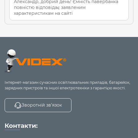
Александр, добрий день! Ємність павербанка
дозволів.
повністю відповідає заявленим
4) Комплектація: повербанк, кабель USB-C,
характеристикам на сайті
документація.
Корпус повербанка є приємним на дотик і
виготовлений з міцного пластику. В дизайні
повербанка реалізовані найкращі практики та
багаторічний досвід використання пристрою
користувачами, що допомогло створити якісне та
практичне рішення для Вас.
Гарантія складає 2 роки.
Інтернет-магазин сучасних освітлювальних приладів, батарейок,
зарядних пристроїв та іншої електротехніки з гарантією якості.
Зворотній зв’язок
Контакти: