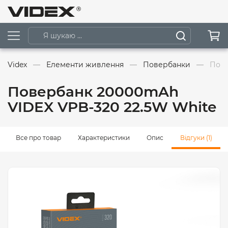
Videx
Елементи живлення
Повербанки
Пове
Повербанк 20000mAh
VIDEX VPB-320 22.5W White
Все про товар
Характеристики
Опис
Відгуки (1)