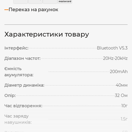
Переказ на рахунок
Характеристики товару
Інтерфейс:
Bluetooth V5.3
Діапазон частот:
20Hz-20kHz
Ємність
200mAh
акумулятора:
Діаметр динаміка:
40мм
Опір:
32 Ом
Час відтворення:
10г
Час заряду
1.5г
навушників: