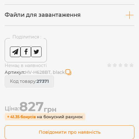
Файли для завантаження
Поділитися :
Немає в наявності
Артикул:
HV-H628BT, black
Код товару:
27371
827
Ціна:
грн
на бонусний рахунок
+ 41.35 бонусів
Повідомити про наявність