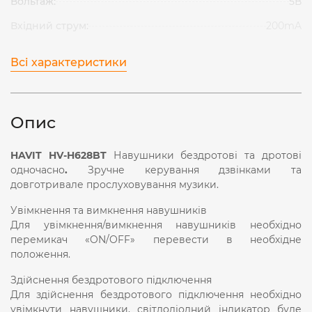
Вольтаж:
5В
Вхідний струм:
200mA
Всі характеристики
Опис
HAVIT HV-H628BT
Навушники бездротові та дротові
одночасно
.
Зручне керування дзвінками та
довготривале прослуховування музики.
Увімкнення та вимкнення навушників
Для увімкнення/вимкнення навушників необхідно
перемикач «ON/OFF» перевести в необхідне
положення.
Здійснення бездротового підключення
Для здійснення бездротового підключення необхідно
увімкнути навушники, світлодіодний індикатор буде