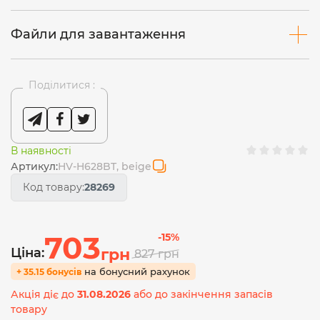
Файли для завантаження
Поділитися :
В наявності
Артикул:
HV-H628BT, beige
Код товару:
28269
703
-15%
Ціна:
грн
827
грн
на бонусний рахунок
+ 35.15 бонусів
Акція діє до
31.08.2026
або до закінчення запасів
товару