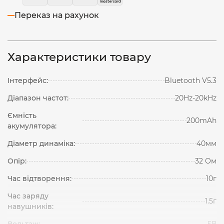
Переказ на рахунок
Характеристики товару
Інтерфейс:
Bluetooth V5.3
Діапазон частот:
20Hz-20kHz
Ємність
200mAh
акумулятора:
Діаметр динаміка:
40мм
Опір:
32 Ом
Час відтворення:
10г
Час заряду
1.5г
навушників:
Вольтаж:
5В