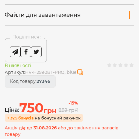
Файли для завантаження
Поділитися :
В наявності
Артикул:
HV-H2590BT-PRO, blue
Код товару:
27346
750
-15%
Ціна:
грн
882
грн
на бонусний рахунок
+ 37.5 бонусів
Акція діє до
31.08.2026
або до закінчення запасів
товару