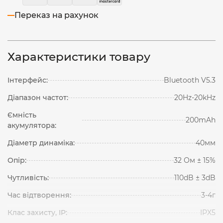
Переказ на рахунок
Характеристики товару
Інтерфейс:
Bluetooth V5.3
Діапазон частот:
20Hz-20kHz
Ємність
200mAh
акумулятора:
Діаметр динаміка:
40мм
Опір:
32 Ом ± 15%
Чутливість:
110dB ± 3dB
Час відтворення:
3-4г
Клас захисту, IP:
IPX5