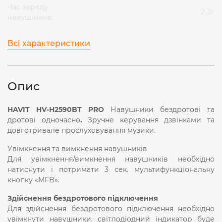
Час заряду
2-3г
навушників:
Всі характеристики
Опис
HAVIT HV-H2590BT
PRO
Навушники бездротові та
дротові одночасно
.
Зручне керування дзвінками та
довготривале прослуховування музики.
Увімкнення та вимкнення навушників
Для увімкнення/вимкнення навушників необхідно
натиснути і потримати 3 сек. мультифункціональну
кнопку «MFB».
Здійснення бездротового підключення
Для здійснення бездротового підключення необхідно
увімкнути навушники, світлодіодний індикатор буде