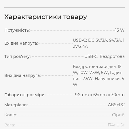
Характеристики товару
Потужність:
15 W
USB-C: DC 5V/3A, 9V/3A, 1
Вхідна напруга:
2V/2.4A
Тип роз'єму:
USB-C, Бездротова
Бездротова зарядка: 15
W, 10W, 7.5W, 5W; Годин
Вихідна напруга:
ник: 2.5W; Навушники; 5
W
Габаритні розміри:
96mm х 65mm х 30mm
Матеріали:
ABS+PC
Колір:
Сірий
Вага:
174г ± 5г