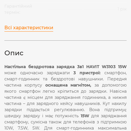
Гарантійний
1 рік
термін:
Всі характеристики
Опис
Настільна бездротова зарядка 3в1 HAVIT W3103 15W
може одночасно заряджати
3 пристрої:
смартфон,
смарт-годинник та бездротові навушники. Передня
частина корпусу
оснащена магнітом,
за допомогою
якого смартфон легко кріпиться до зарядки. Навісна
частина є місцем для заряджання годинника, а нижня
частина – для зарядного кейсу навушників. Кут нахилу
зарядки піддається регулюванню. Вона підтримує
швидку зарядку і має потужність
15W
для заряджання
смартфону, сумісна також для телефонів з підтримкою
10W, 7.5W, 5W. Для смарт-годинника максимальна