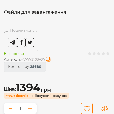
Файли для завантаження
Поділитися :
В наявності
Артикул:
HV-W3103-GY
Код товару:
28680
1394
Ціна:
грн
на бонусний рахунок
+ 69.7 бонусів
−
+