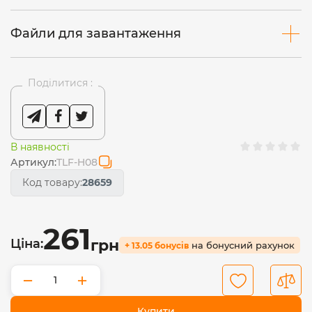
Файли для завантаження
Поділитися :
В наявності
Артикул:
TLF-H08
Код товару:
28659
261
Ціна:
грн
на бонусний рахунок
+ 13.05 бонусів
−
+
Купити