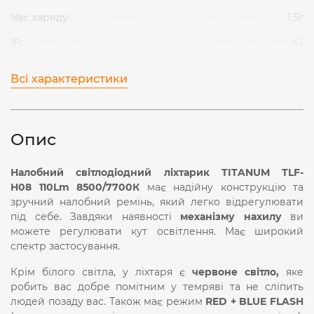
Час заряду:
1.5г
IP:
X3
Всі характеристики
Опис
Налобний світлодіодний ліхтарик TITANUM TLF-
H08 110
Lm
8500/7700К
має надійну конструкцію та
зручний налобний ремінь, який легко відрегулювати
під себе. Завдяки наявності
механізму нахилу
ви
можете регулювати кут освітлення. Має широкий
спектр застосування.
Крім білого світла, у ліхтаря є
червоне світло,
яке
робить вас добре помітним у темряві та не сліпить
людей позаду вас. Також має режим
RED + BLUE FLASH