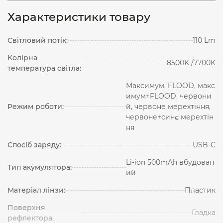
Характеристики товару
Світловий потік:
110 Lm
Колірна
8500K /7700K
температура світла:
Максимум, FLOOD, макс
имум+FLOOD, червони
Режим роботи:
й, червоне мерехтіння,
червоне+синє мерехтін
ня
Спосіб заряду:
USB-C
Li-ion 500mAh вбудован
Тип акумулятора:
ий
Матеріал лінзи:
Пластик
Поверхня
Гладка
рефлектора: