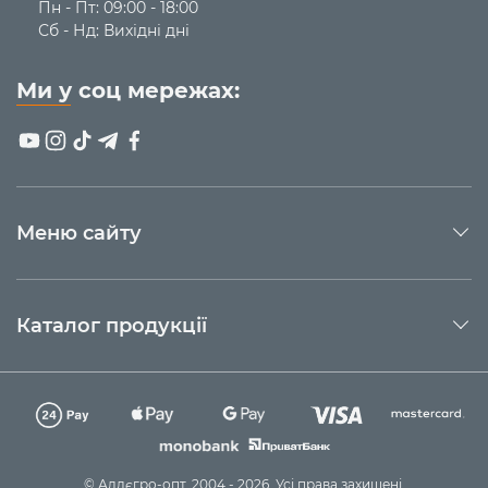
Пн - Пт: 09:00 - 18:00
Кнопка ON/OFF
– розташована на верхній частині
Сб - Нд: Вихідні дні
корпусу. Виконує функції увімкнення, вимкнення,
перемикання між режимами.
- Увімкнути
– одне короткочасне натискання на кнопку
Ми у соц мережах:
ON/OFF у вимкненому стані. У ввімкненому стані по
кутах лінзи світяться зелені та червоні індикатори.
- Вимкнути
– одне короткочасне натискання на кнопку
ON/OFF у ввімкненому стані після всіх режимів.
- Перемикання між режимами
– короткочасне
натискання на кнопку ON/OFF у ввімкненому стані.
Меню сайту
Кнопка сенсора (Sensor)
- розташована на верхній
частині корпусу. Активує дію сенсорного датчика, що
дозволяє вмикати та вимикати ліхтар за допомогою
Каталог продукції
жестів (помахом руки).
Керування жестами зафіксованим режимом:
щоб
керувати ліхтариком жестами, увімкніть ліхтарик і
оберіть потрібний режим. Після цього натисніть кнопку
сенсора. При натисненні кнопки сенсора ліхтарик
заблимає два рази в тому режимі, в якому він
перебуває, що свідчитиме про фіксацію поточного
© Аллєгро-опт, 2004 - 2026. Усі права захищені.