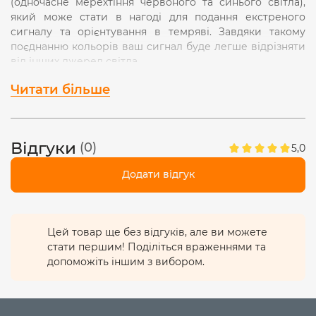
(одночасне мерехтіння червоного та синього світла),
який може стати в нагоді для подання екстреного
сигналу та орієнтування в темряві. Завдяки такому
поєднанню кольорів ваш сигнал буде легше відрізняти
від інших джерел світла.
Особливістю даної моделі є можливість керування
Читати більше
режимами ліхтарика за допомогою сенсорного
датчика. Кнопка сенсора допомагає увімкнути ліхтар та
контролювати його режими жестами рук. Також ліхтар
Відгуки
(0)
має захист від бризок води
IPX3.
5,0
ТЕХНІЧНІ ХАРАКТЕРИСТИКИ
Додати відгук
Світловий потік: 110Лм
Колірна температура: 8500K – режим MAIN HIGH, 7700K
– режим FLOOD, 8400K – режим MAIN + FLOOD; RED
Тип акумулятора: Li-ion 3.7V (вбудований)
Цей товар ще без відгуків, але ви можете
Ємність акумулятора: 500мАг
стати першим! Поділіться враженнями та
Час роботи: від 2 до майже 6 год (в залежності від
допоможіть іншим з вибором.
обраного режиму і умов використання)
Порт заряду: USB-C
Напруга мережі живлення: 5В