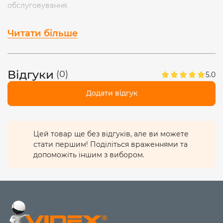
обслуговування.
Корпус виготовлений із
вогнетривкого
Читати більше
поліаміду
марки VO
, який витримує до
960°С
.
Відповідає стандарту ДСТУ EN 61095:2014. Не містить
шкідливих речовин. Не підлягає утилізації з
Відгуки
(0)
побутовими відходами.
5.0
Додати відгук
Цей товар ще без відгуків, але ви можете
стати першим! Поділіться враженнями та
допоможіть іншим з вибором.