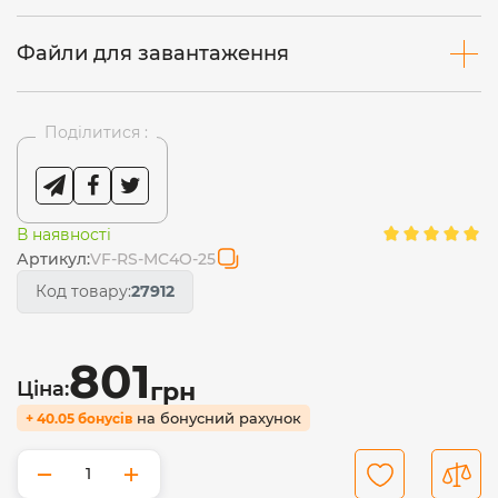
Файли для завантаження
Поділитися :
В наявності
Артикул:
VF-RS-MC4O-25
Код товару:
27912
801
Ціна:
грн
на бонусний рахунок
+ 40.05 бонусів
−
+