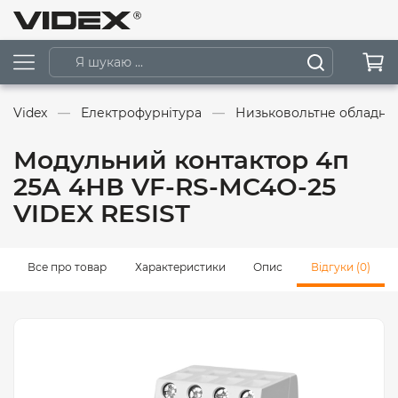
Videx
Електрофурнітура
Низьковольтне обладна
Модульний контактор 4п
25А 4НВ VF-RS-MC4O-25
VIDEX RESIST
Все про товар
Характеристики
Опис
Відгуки (0)