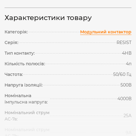
Характеристики товару
Категорія:
Модульний контактор
Серія:
RESIST
Тип контакту:
4НВ
Кількість полюсів:
4п
Частота:
50/60 Гц
Напруга ізоляції:
500В
Номінальна
4000В
імпульсна напруга:
Номінальний струм
25А
AC-7a:
Номінальний струм
9А
AC-7b: