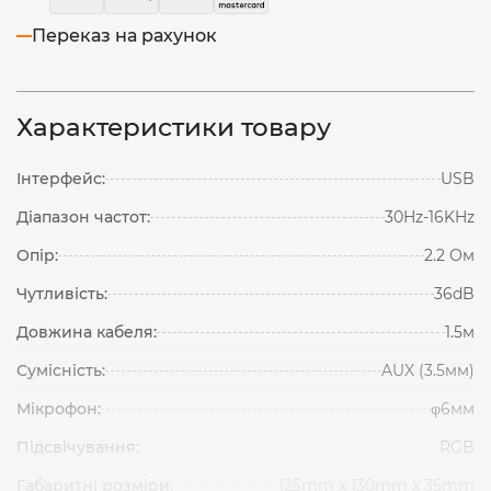
Переказ на рахунок
Характеристики товару
Інтерфейс:
USB
Діапазон частот:
30Hz-16KHz
Опір:
2.2 Ом
Чутливість:
36dB
Довжина кабеля:
1.5м
Сумісність:
AUX (3.5мм)
Мікрофон:
φ6мм
Підсвічування:
RGB
Габаритні розміри:
125mm х 130mm х 35mm