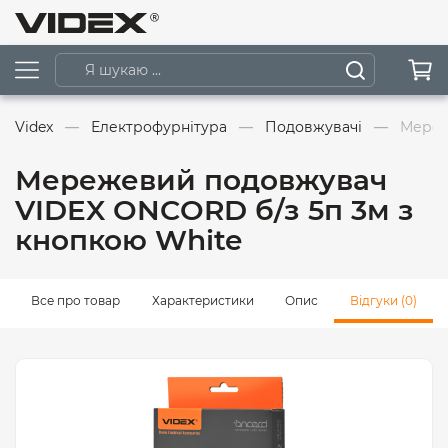
Videx
Електрофурнітура
Подовжувачі
Мереж
Мережевий подовжувач
VIDEX ONCORD б/з 5п 3м з
кнопкою White
Все про товар
Характеристики
Опис
Відгуки (0)