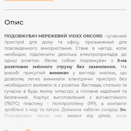
Опис
ПОДОВЖУВАЧ
МЕРЕЖЕВИЙ VIDEX ONCORD
- сучасний
пристрій для дому та офісу, призначений для
повсякденного використання. Стане в нагоді, коли
необхідно підключити декілька електроприладів до
однієї розетки. Являє собою подовжувач з
5-ма
розетками змінного струму без заземлення.
На
виробі присутній
вимикач
у вигляді кнопки
,
що
дозволяє легко вимикати електричні пристрої без
необхідності виймати їх з розетки. Виглядає стильно та
сучасно в будь якому інтер'єрі, а головне надійний та
безпечний. Корпус виготовлений з вогнестійкого
(760°C) пластику - поліпропілену (PP), а контакти
зроблені з міді та латуні. Довжина кабелю складає
3м.
Подовжувач також має
захист від дітей,
який
передбачає додаткові захисні шторки в гнізді розеток
змінного струму. Клас захисту виробу –
ІР20,
тому його