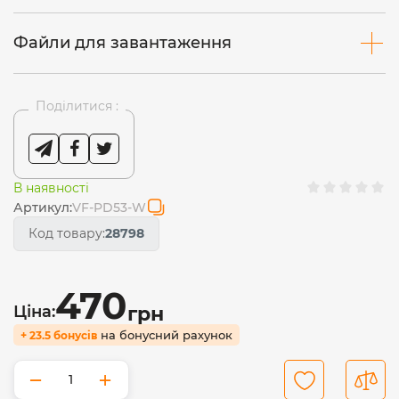
Файли для завантаження
Поділитися :
В наявності
Артикул:
VF-PD53-W
Код товару:
28798
470
Ціна:
грн
на бонусний рахунок
+ 23.5 бонусів
−
+