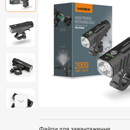
Файли для завантаження