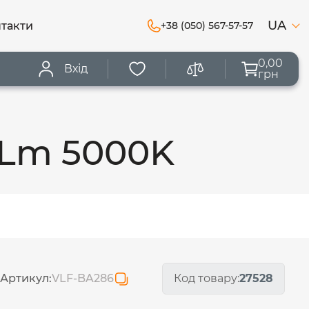
UA
такти
+38 (050) 567-57-57
0,00
Вхід
грн
0Lm 5000K
Артикул:
VLF-BA286
Код товару:
27528