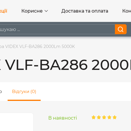
ції
Корисне
Доставка та оплата
Кон
а VIDEX VLF-BA286 2000Lm 5000K
 VLF-BA286 200
о
Відгуки (0)
В наявності