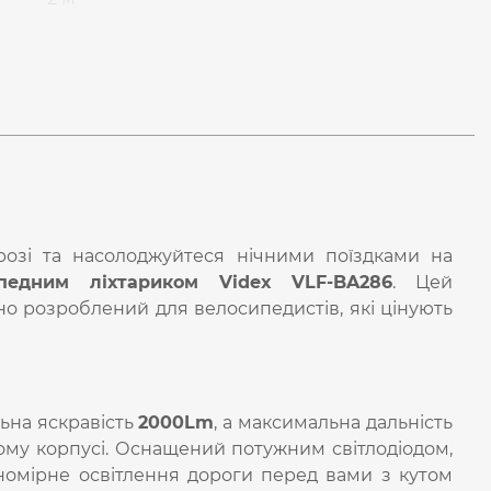
озі та насолоджуйтеся нічними поїздками на
педним ліхтариком Videx VLF-BA286
. Цей
но розроблений для велосипедистів, які цінують
на яскравість
200
0
Lm
, а максимальна дальність
ому корпусі
.
Оснащений потужним світлодіодом,
номірне освітлення дороги перед вами з кутом