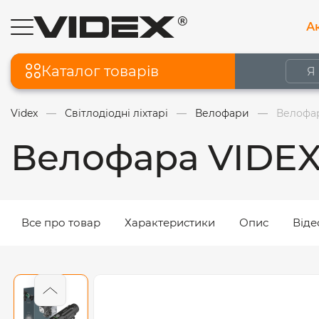
Ак
Каталог товарів
Videx
Світлодіодні ліхтарі
Велофари
Велофар
Велофара VIDEX
Все про товар
Характеристики
Опис
Віде