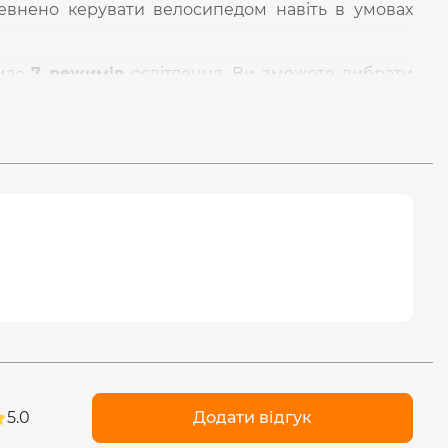
евнено керувати велосипедом навіть в умовах
 має
7 режимів
освітлення. Ви зможете вибрати
овідно до умов на дорозі. Будь-який режим
 мерехтіння.
оку:
вбудована система стабілізації світлового
скравості під час роботи. Рівномірно яскраве
ліхтарика до керма велосипеда дуже просте,
юмінієве кріплення з швидкознімним механізмом
хтарик за лічені секунди.
плект входить акумулятор
VIDEX
Li
-
ion
21700
а швидко замінити за потреби. Необхідно
статись до відсіку з акумулятором. При тривалих
ливості підзарядити акумулятор ліхтарика,
5.0
Додати відгук
акумулятор
VIDEX
Li-ion 21700 або
VIDEX
Li-ion