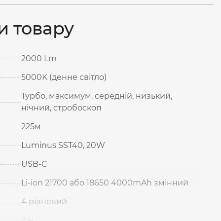
и товару
2000 Lm
5000K (денне світло)
Турбо, максимум, середній, низький,
нічний, стробоскоп
225м
Luminus SST40, 20W
USB-C
Li-ion 21700 або 18650 4000mAh змінний
4 рівневий
2 м