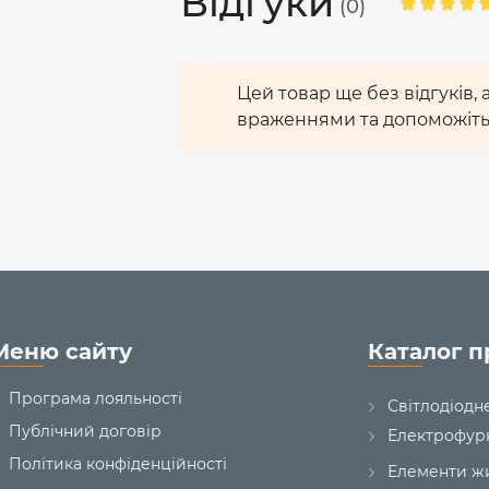
Відгуки
(0)
використовувати лише в мере
стандартам якості, передбачени
Цей виріб можна зберігати і вик
Цей товар ще без відгуків,
потрапляння сонячних промені
враженнями та допоможіть
промінь.
Гарантійний термін на LED cвіти
Меню сайту
Каталог п
Програма лояльності
Світлодіодн
Публічний договір
Електрофур
Політика конфіденційності
Елементи ж