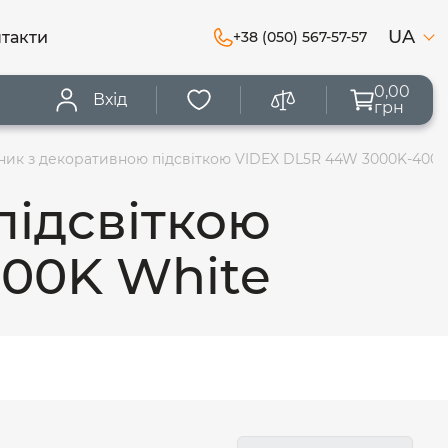
UA
такти
+38 (050) 567-57-57
0,00
Вхід
грн
ник з декоративною підсвіткою VIDEX DL5R 44W 3000K-400
підсвіткою
00K White