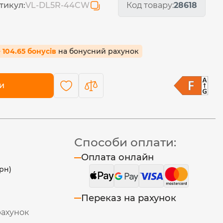
тикул:
VL-DL5R-44CW
Код товару:
28618
+ 104.65 бонусів
на бонусний рахунок
и
Способи оплати:
Оплата онлайн
рн)
Переказ на рахунок
рахунок