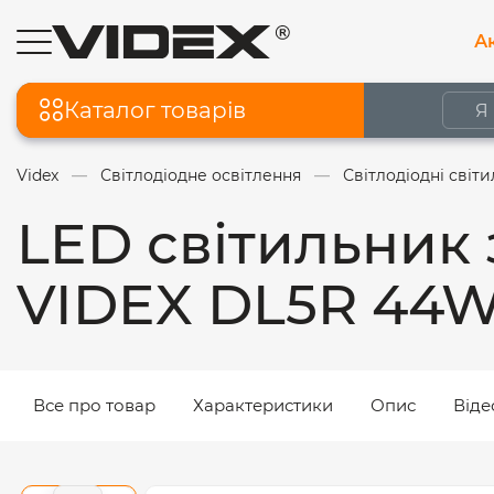
Ак
Каталог товарів
Videx
Світлодіодне освітлення
Світлодіодні світ
LED світильник 
VIDEX DL5R 44W
Все про товар
Характеристики
Опис
Віде