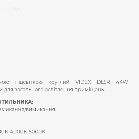
А+
вною підсвіткою круглий VIDEX DL5R 44W
для загального освітлення приміщень.
ІТИЛЬНИКА:
в вмикання/вимикання
3000К-4000К-5000К