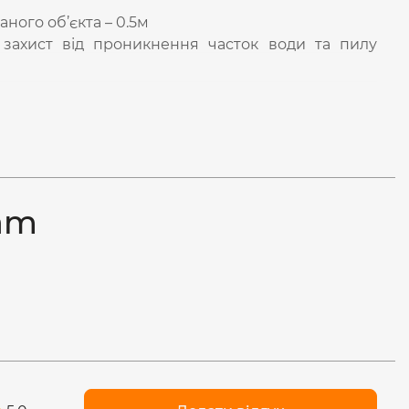
аного об’єкта – 0.5м
є захист від проникнення часток води та пилу
ram
ІДКЛЮЧЕННЯ
ознайомитися з інструкцією. Монтаж має
овідної кваліфікації. Монтаж можна виконувати
. Виріб має бути встановлено на рівні поверхні,
чення має здійснюватися за допомогою клемної
лекту. Перед першим використанням необхідно
нічного кріплення та з’єднання. Виріб можна