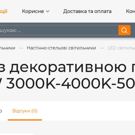
ції
Корисне
Доставка та оплата
Кон
ильники
Настінно-стельові світильники
LED світиль
з декоративною 
 3000K-4000K-50
о
Відгуки (0)