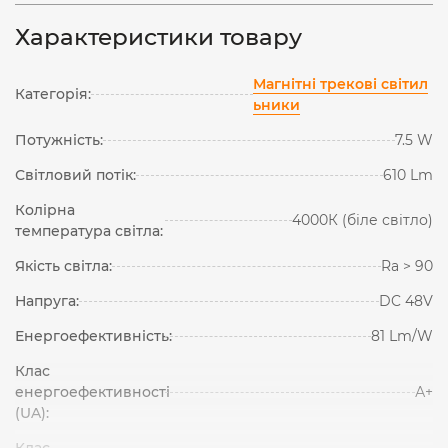
Характеристики товару
Магнітні трекові світил
Категорія:
ьники
Потужність:
7.5 W
Світловий потік:
610 Lm
Колірна
4000К (біле світло)
температура світла:
Якість світла:
Ra > 90
Напруга:
DC 48V
Енергоефективність:
81 Lm/W
Клас
енергоефективності
А+
(UA):
Клас