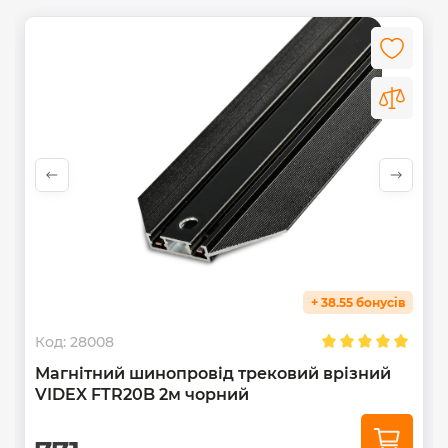
повинен виконувати фахівець відповідної кваліфікації.
Весь процес встановлення та підключення необхідно
виконувати при вимкненому живленні. Встановіть
світильник на шину (див. інструкцію). Перед першим
використанням необхідно перевірити правильність
механічного монтажу та підключення. Виріб можна
використовувати лише в мережі, яка відповідає
енергетичним вимогам і стандартам якості,
передбаченими законодавством.
Цей виріб можна зберігати і використовувати тільки у
сухому приміщенні та без потрапляння сонячних
променів.
УВАГА!
Не дивіться прямо на світлодіодний
промінь.
+ 38.55 бонусів
Гарантійний термін – 3 роки.
Код:
28008
Магнітний шинопровід трековий врізний
VIDEX FTR20B 2м чорний