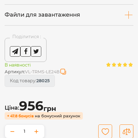
Файли для завантаження
Поділитися :
В наявності
Артикул:
VL-TRMS-LE24B
Код товару:
28025
956
Ціна:
грн
на бонусний рахунок
+ 47.8 бонусів
−
+