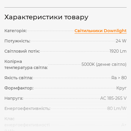
Характеристики товару
Категорія:
Світильники Downlight
Потужність:
24 W
Світловий потік:
1920 Lm
Колірна
5000K (денне світло)
температура світла:
Якість світла:
Ra > 80
Формфактор:
Круг
Напруга:
AC 185-265 V
Енергоефективність:
80 Lm/W
Клас
енергоефективності
А+
(UA):