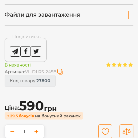
Файли для завантаження
Поділитися :
В наявності
Артикул:
VL-DLRS-245B
Код товару:
27800
590
Ціна:
грн
на бонусний рахунок
+ 29.5 бонусів
−
+