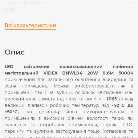
енергоефективності
А++
(UA):
Всі характеристики
Опис
LED світильник вологозахищений лінійний
магістральний VIDEX BNWL04 20W 0.6М 5000K
призначений для загального освітлення всередині та
зовні приміщень. Можна використовувати як в
приміщенні, так і на вулиці, оскільки світильник має
високий клас захисту від пилу та вологи -
IP65
та має
великий діапазон робочих температур від
-40°С до
+50°С,
що дозволяє його використовувати в
приміщеннях з високим рівнем вологості таких як,
складські та виробничі приміщення, гаражі, СТО,
паркінги та вуличне застосування тощо. Установка та
підключення можливе в суцільну магістраль з'єднуючи