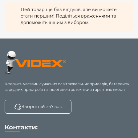
водяних струменів з будь-якого напрямку, тому
світильнику не страшні дощ, волога чи миття під
Цей товар ще без відгуків, але ви можете
тиском.
стати першим! Поділіться враженнями та
допоможіть іншим з вибором.
Стійкий до великої кількості вмикань і вимикань -
20
000
. Ресурс роботи становить
30 000 годин
.
Гарантійний термін -
2 роки
. Робоча напруга
AC 220-
240В
. При виготовленні використовуються тільки
безпечні матеріали. Світильник не містить ртуті та
інших шкідливих для здоров'я речовин. Не підлягає
утилізації у вигляді побутових відходів.
Інтернет-магазин сучасних освітлювальних приладів, батарейок,
зарядних пристроїв та іншої електротехніки з гарантією якості.
Зворотній зв’язок
Контакти: