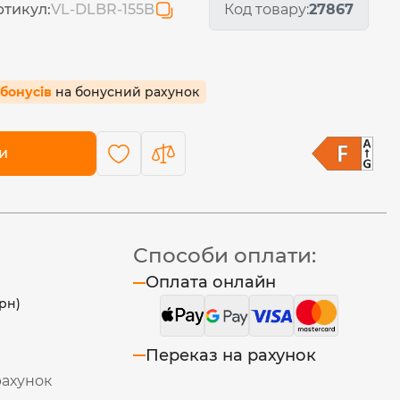
ртикул:
VL-DLBR-155B
Код товару:
27867
 бонусів
на бонусний рахунок
и
Способи оплати:
Оплата онлайн
рн)
Переказ на рахунок
рахунок