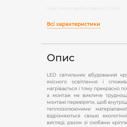
Клас енергоефективності (UA):
Всі характеристики
Опис
LED світильник вбудований к
якісного освітлення і спожи
нагрівається і тому прекрасно п
а монтаж не викличе труднощі
монтажі перевіряти, щоб внутріш
теплоізолюючими матеріалами
відрізняються своєю екологічн
вигляді, разом зі скобами кріпл