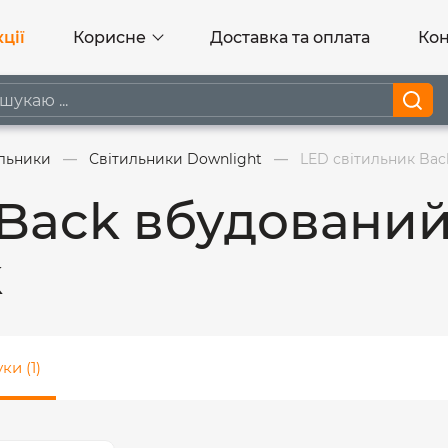
ції
Корисне
Доставка та оплата
Кон
ильники
Світильники Downlight
LED світильник Bac
 Back вбудований
k
ки (1)