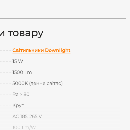
и товару
Світильники Downlight
15 W
1500 Lm
5000K (денне світло)
Ra > 80
Круг
AC 185-265 V
100 Lm/W