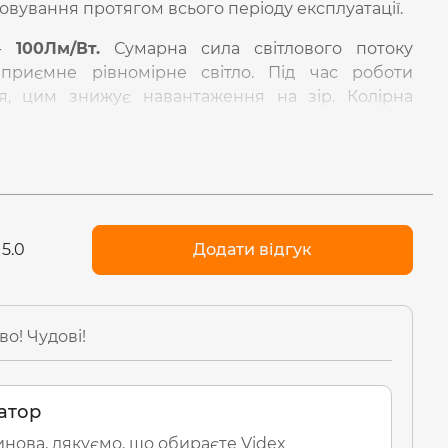
овування протягом всього періоду експлуатації.
 -
100Лм/Вт.
Сумарна сила світлового потоку
риємне рівномірне світло. Під час роботи
ня, цим знижує навантаження на зір. Колірна
ально наближений до денного світла). Кут
воляє якісно освітити приміщення.
кань та вимикань
(20 000)
. Ресурс роботи -
30 000
о підтверджується гарантією -
2 роки.
При
ільки безпечні матеріали.
5.0
Додати відгук
 мережі забезпечить стабільну роботу при
уга
185-265В.
во! Чудові!
атор
нова, дякуємо, що обираєте Videx