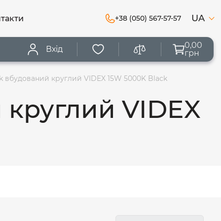
UA
такти
+38 (050) 567-57-57
0,00
Вхід
грн
k вбудований круглий VIDEX 15W 5000K Black
 круглий VIDEX