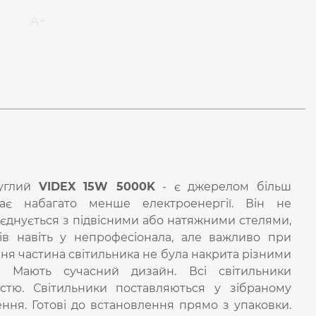
А+
руглий
VIDEX 15W 5000K
- є джерелом більш
ває набагато менше електроенергії. Він не
оєднується з підвісними або натяжними стелями,
в навіть у непрофесіонала, але важливо при
ня частина світильника не була накрита різними
! Мають сучасний дизайн. Всі світильники
істю. Світильники поставляються у зібраному
ення. Готові до встановлення прямо з упаковки.