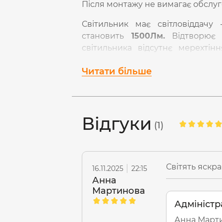
Після монтажу не вимагає обслуг
Світильник має світловіддачу
становить
1500Лм.
Відтворює п
світильника відсутнє мерехтін
температура -
5000К
(максим
Читати більше
розсіювання світла -
140°
, що доз
Стійкий до великої кількості вми
годин.
Буде служити довго, щ
виготовленні використовуються т
Відгуки
(1)
При підключенні напряму до
перепадах напруги. Робоча напр
Світять яскра
16.11.2025
22:15
Анна
Мартинова
Адміністр
Анна Марти