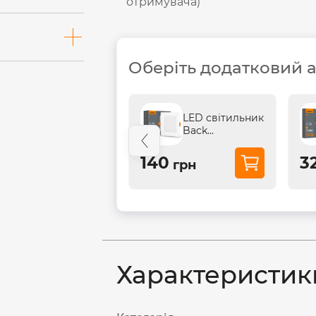
отримувача)
Оберіть додатковий 
LED світильник
Back
вбудований
квадрат VIDEX
140
3
грн
6W 5000K
Характеристик