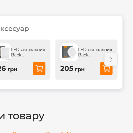
аксесуар
LED світильник
LED світильник
Back
Back
вбудований
вбудований
квадрат VIDEX
круглий VIDEX
26
205
2
грн
грн
22W 5000K
15W 5000K
и товару