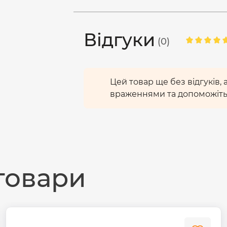
Стійкий до великої кількості вк
000 годин
. Буде служити довго
виготовленні використовуються т
Відгуки
(0)
При підключенні напряму до
перепадах напруги. Робоча напр
Цей товар ще без відгуків,
враженнями та допоможіть
товари