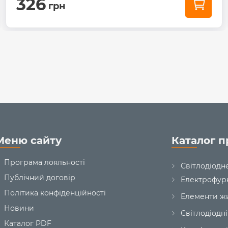
326
грн
Меню сайту
Каталог п
Програма лояльності
Світлодіодн
Публічний договір
Електрофур
Політика конфіденційності
Елементи ж
Новини
Світлодіодні
Каталог PDF