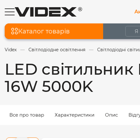
Ак
Каталог товарів
Videx
Світлодіодне освітлення
Світлодіодні світ
LED світильник
16W 5000K
Все про товар
Характеристики
Опис
Відг