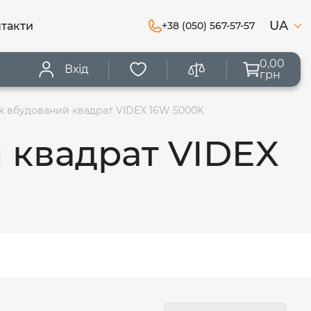
UA
такти
+38 (050) 567-57-57
0,00
Вхід
грн
k вбудований квадрат VIDEX 16W 5000K
 квадрат VIDEX