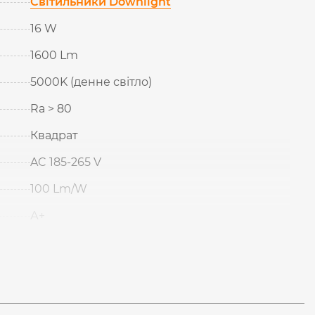
Світильники Downlight
16 W
1600 Lm
5000K (денне світло)
Ra > 80
Квадрат
AC 185-265 V
100 Lm/W
А+