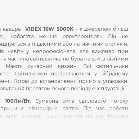
й квадрат
VIDEX 16W 5000K
- є джерелом більш
ває набагато менше електроенергії. Він не
оєднується з підвісними або натяжними стелями,
в навіть у непрофесіонала, але важливо при
ня частина світильника не була накрита різними
! Мають сучасний дизайн. Всі світильники
істю. Світильники поставляються у зібраному
ення. Готові до встановлення прямо з упаковки.
овування протягом всього періоду експлуатації.
 -
100Лм/Вт
. Сумарна сила світлового потоку
 приємне рівномірне світло. Під час роботи
ня, цим знижує навантаження на зір. Колірна
мально наближений до денного світла). Кут
воляє якісно освітити приміщення.