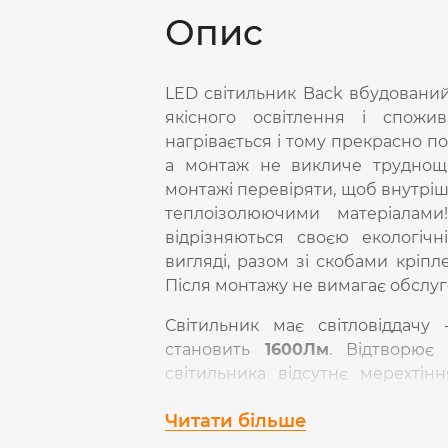
Опис
LED світильник Back вбудовани
якісного освітлення і спожи
нагрівається і тому прекрасно п
а монтаж не викличе труднощі
монтажі перевіряти, щоб внутріш
теплоізолюючими матеріалами
відрізняються своєю екологічн
вигляді, разом зі скобами кріпл
Після монтажу не вимагає обслуг
Світильник має світловіддачу
становить
1600Лм
. Відтворює
світильника відсутнє мерехтін
температура -
5000К
(макси
Читати більше
розсіювання світла -
140°
, що доз