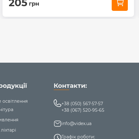
205
грн
родукції
Контакти:
е освітлення
+38 (050) 567-57-57
нітура
+38 (067) 520-95-65
ивлення
info@videx.ua
 ліхтарі
Графік роботи: