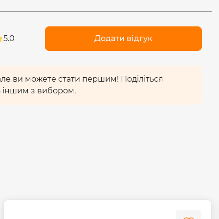
лючень та виключень
(20 000)
. Ресурс роботи -
30
, що підтверджується гарантією -
2 роки.
При
ільки безпечні матеріали.
5.0
Додати відгук
 мережі забезпечить стабільну роботу при
уга
185-265В.
 але ви можете стати першим! Поділіться
 іншим з вибором.