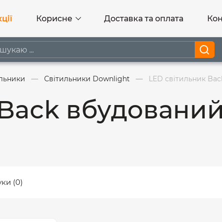
ції
Корисне
Доставка та оплата
Кон
ильники
Світильники Downlight
LED світильник Bac
 Back вбудований
уки (0)