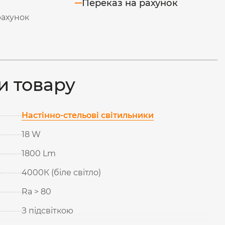
Переказ на рахунок
рахунок
и товару
Настінно-стельові світильники
18 W
1800 Lm
4000К (біле світло)
Ra > 80
З підсвіткою