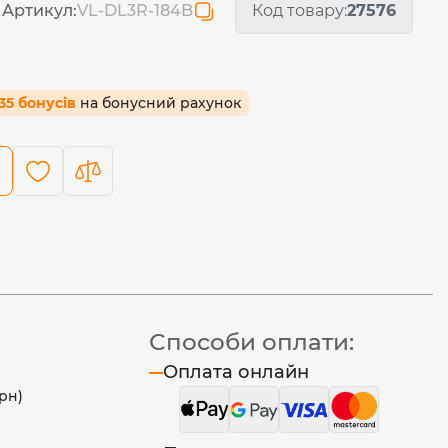
Артикул:
VL-DL3R-184B
Код товару:
27576
.35 бонусів
на бонусний рахунок
Способи оплати:
Оплата онлайн
рн)