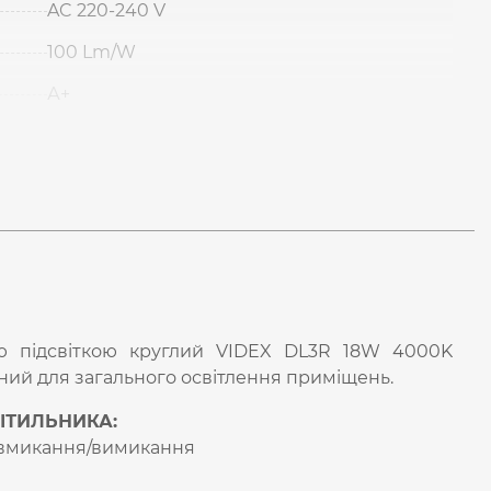
AC 220-240 V
100 Lm/W
А+
ю підсвіткою круглий VIDEX DL3R 18W 4000K
ний для загального освітлення приміщень.
ІТИЛЬНИКА:
в вмикання/вимикання