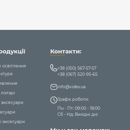
лекту. Перед першим використанням необхідно
нічного кріплення та з’єднання. Виріб можна
жі, яка відповідає енергетичним вимогам і
ми законодавством.
ористовувати тільки у сухому приміщенні та без
в.
УВАГА!
Не дивіться прямо на світлодіодний
родукції
Контакти:
льник – 2 роки.
е освітлення
+38 (050) 567-57-57
нітура
+38 (067) 520-95-65
ивлення
info@videx.ua
 ліхтарі
Графік роботи:
 аксесуари
Пн - Пт: 09:00 - 18:00
сесуари
Сб - Нд: Вихідні дні
і аксесуари