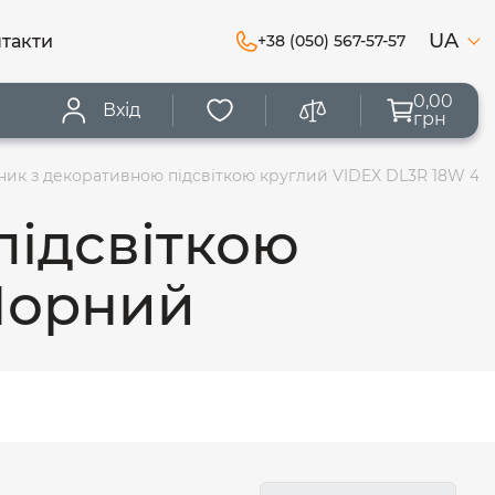
UA
такти
+38 (050) 567-57-57
0,00
Вхід
грн
ник з декоративною підсвіткою круглий VIDEX DL3R 18W 4
підсвіткою
Чорний