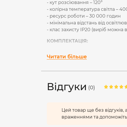
- кут розсіювання – 120°
- колірна температура світла – 4
- ресурс роботи – 30 000 годин
- мінімальна відстань від освітлюв
- клас захисту IP20 (виріб можн
КОМПЛЕКТАЦІЯ:
1) Світильник
2) Монтажна основа
Читати більше
3) Набір кріпильних елементів
4) Клемна колодка
5) Посібник користувача
6) Індивідуальна упаковка
Відгуки
(0)
ІНСТРУКЦІЯ З МОНТАЖУ ТА П
Перед монтажем необхідно 
виконуватися спеціалістом відп
Цей товар ще без відгуків,
лише за вимкненої електромережі
враженнями та допоможіть
у першу чергу на стелі. Підклю