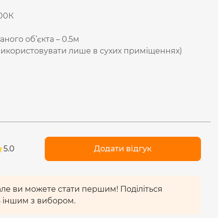
000К
аного об’єкта – 0.5м
а використовувати лише в сухих приміщеннях)
5.0
Додати відгук
ІДКЛЮЧЕННЯ
ознайомитися з інструкцією. Монтаж має
овідної кваліфікації. Монтаж можна виконувати
 але ви можете стати першим! Поділіться
. Виріб має бути встановлено на рівні поверхні,
 іншим з вибором.
чення має здійснюватися за допомогою клемної