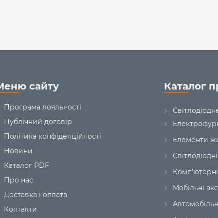
колодки, що додається до комп
перевірити правильність меха
використовувати лише в мере
стандартам якості, передбачени
Цей виріб можна зберігати і вик
потрапляння сонячних промені
промінь.
Меню сайту
Каталог п
Гарантійний термін на LED cвіти
Програма лояльності
Світлодіодн
Публічний договір
Електрофур
Політика конфіденційності
Елементи ж
Новини
Світлодіодні
Каталог PDF
Комп'ютерні
Про нас
Мобільні ак
Доставка і оплата
Автомобільн
Контакти