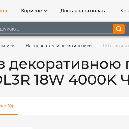
ції
Корисне
Доставка та оплата
Кон
ильники
Настінно-стельові світильники
LED світиль
з декоративною 
DL3R 18W 4000K 
уки (0)