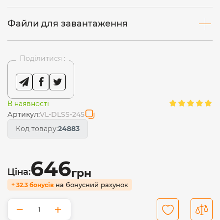
Файли для завантаження
Поділитися :
В наявності
Артикул:
VL-DLSS-245
Код товару:
24883
646
Ціна:
грн
на бонусний рахунок
+ 32.3 бонусів
−
+