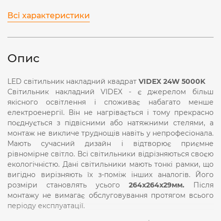
Всі характеристики
Опис
LED світильник накладний квадрат
VIDEX 24W 5000K
Світильник накладний VIDEX - є джерелом більш
якісного освітлення і споживає набагато менше
електроенергії. Він не нагрівається і тому прекрасно
поєднується з підвісними або натяжними стелями, а
монтаж не викличе труднощів навіть у непрофесіонала.
Мають сучасний дизайн і відтворює приємне
рівномірне світло. Всі світильники відрізняються своєю
екологічністю. Дані світильники мають тонкі рамки, що
вигідно вирізняють їх з-поміж інших аналогів. Його
розміри становлять усього
264x
264x29мм.
Після
монтажу не вимагає обслуговування протягом всього
періоду експлуатації.