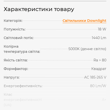
Характеристики товару
Категорія:
Світильники Downlight
Потужність:
18 W
Світловий потік:
1440 Lm
Колірна
5000K (денне світло)
температура світла:
Якість світла:
Ra > 80
Формфактор:
Квадрат
Напруга:
AC 185-265 V
Енергоефективність:
80 Lm/W
Клас
енергоефективності
А+
(UA):