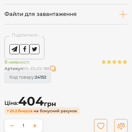
Файли для завантаження
Поділитися :
В наявності
Артикул:
VL-DLSS-185
Код товару:
24152
404
Ціна:
грн
на бонусний рахунок
+ 20.2 бонусів
−
+