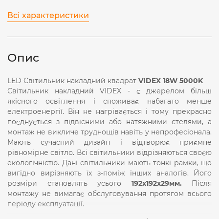
Всі характеристики
Опис
LED Світильник накладний квадрат
VIDEX 18W 5000K
Світильник накладний VIDEX - є джерелом більш
якісного освітлення і споживає набагато менше
електроенергії. Він не нагрівається і тому прекрасно
поєднується з підвісними або натяжними стелями, а
монтаж не викличе труднощів навіть у непрофесіонала.
Мають сучасний дизайн і відтворює приємне
рівномірне світло. Всі світильники відрізняються своєю
екологічністю. Дані світильники мають тонкі рамки, що
вигідно вирізняють їх з-поміж інших аналогів. Його
розміри становлять усього
192x
192x29мм.
Після
монтажу не вимагає обслуговування протягом всього
періоду експлуатації.