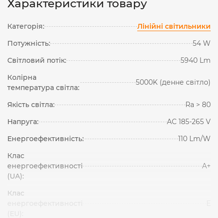
Характеристики товару
Категорія:
Лінійні світильники
Потужність:
54 W
Світловий потік:
5940 Lm
Колірна
5000K (денне світло)
температура світла:
Якість світла:
Ra > 80
Напруга:
AC 185-265 V
Енергоефективність:
110 Lm/W
Клас
енергоефективності
А+
(UA):
Клас
енергоефективності
E
(EU):