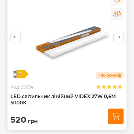
матеріали.
При підключенні напряму до мережі забезпечить
стабільну роботу при перепадах напруги. Робоча
напруга
185-265В.
+ 26 бонусів
Код:
25534
LED світильник лінійний VIDEX 27W 0,6М
5000K
520
грн