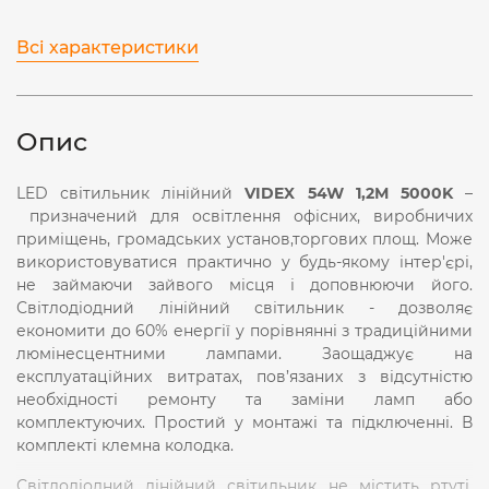
Всі характеристики
Опис
LED світильник лінійний
VIDEX 54W 1,2М 5000K
–
призначений для освітлення офісних, виробничих
приміщень, громадських установ,торгових площ. Може
використовуватися практично у будь-якому інтер'єрі,
не займаючи зайвого місця і доповнюючи його.
Світлодіодний лінійний світильник - дозволяє
економити до 60% енергії у порівнянні з традиційними
люмінесцентними лампами. Заощаджує на
експлуатаційних витратах, пов’язаних з відсутністю
необхідності ремонту та заміни ламп або
комплектуючих. Простий у монтажі та підключенні. В
комплекті клемна колодка.
Світлодіодний лінійний світильник не містить ртуті.