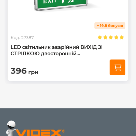
Всі роботи по підключенню повинні здійснюватися
тільки кваліфікованими фахівцями
відповідно до
вимог ПУЕ, правил безпечної експлуатації
електроустановок споживачів і після ознайомлення з
+ 19.8 бонусів
інструкцією.
Код:
27387
LED світильник аварійний ВИХІД ЗІ
СТРІЛКОЮ двосторонній...
396
грн