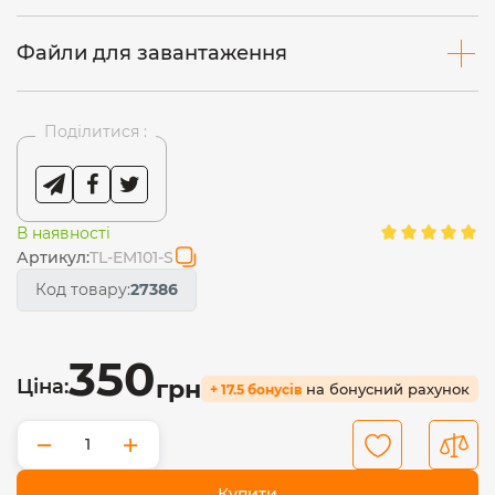
Файли для завантаження
Поділитися :
В наявності
Артикул:
TL-EM101-S
Код товару:
27386
350
Ціна:
грн
на бонусний рахунок
+ 17.5 бонусів
−
+
Купити