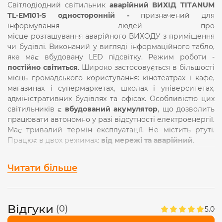
Світлодіодний світильник
аварійний ВИХІД TITANUM
TL-EM101-S односторонній -
призначений для
інформування людей про
місце розташування аварійного ВИХОДУ з приміщення
чи будівлі. Виконаний у вигляді інформаційного табло,
яке має вбудовану LED підсвітку. Режим роботи -
постійно світиться
. Широко застосовується в більшості
місць громадського користування: кінотеатрах і кафе,
магазинах і супермаркетах, школах і університетах,
адміністративних будівлях та офісах. Особливістю цих
світильників є
вбудований акумулятор
, що дозволить
працювати автономно у разі відсутності електроенергії.
Має тривалий термін експлуатації. Не містить ртуті.
Працює в двох режимах:
від мережі та аварійний
.
Світильник має вузли кріплення для
підвісного
Читати більше
монтажу або фіксації його на стіну
. Під’єднайте кабель
світильника до мережі згідно із запропонованою
схемою в інструкції, рекомендовано використовувати
для підключення клемну колодку (в комплект не
Відгуки
(0)
5.0
входить). Якщо підключення відбулося правильно після
подачі напруги світильник засвітиться, а індикатор