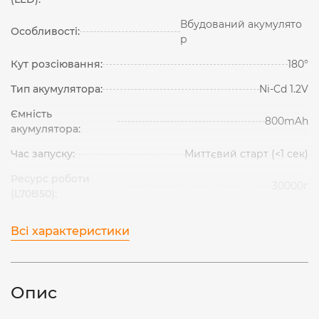
Вбудований акумулято
Особливості:
р
Кут розсіювання:
180°
Тип акумулятора:
Ni-Cd 1.2V
Ємність
800mAh
акумулятора:
Час запуску:
Миттєвий старт (<1 сек)
Ресурс роботи
30000г
(L70B50):
Всі характеристики
Опис