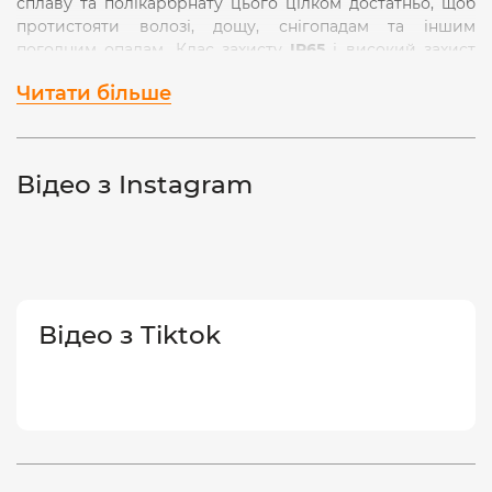
сплаву та полікарбрнату цього цілком достатньо, щоб
протистояти волозі, дощу, снігопадам та іншим
погодним опадам. Клас захисту
IP65
і високий захист
від ударів
IK07.
Читати більше
Сила світлового потоку цього прожектора становить -
95Лм/Вт
, а сумарний світловий потік прожектора
становить
950Лм
(800Лм Фuse 120°).
Відео з Instagram
Має тривалий термін експлуатації і високу стійкість до
навантажень під час вмикання та вимикання
(20 000)
.
Ресурс роботи -
30 000 годин
. Гарантія -
2 роки!
Не
містить шкідливих речовин.
Відео з Tiktok