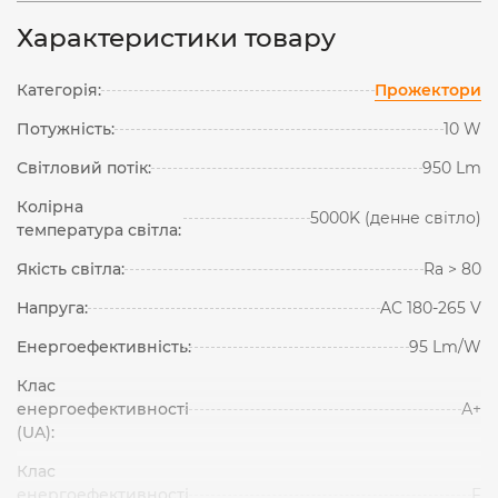
Характеристики товару
Категорія:
Прожектори
Потужність:
10 W
Світловий потік:
950 Lm
Колірна
5000K (денне світло)
температура світла:
Якість світла:
Ra > 80
Напруга:
AC 180-265 V
Енергоефективність:
95 Lm/W
Клас
енергоефективності
А+
(UA):
Клас
енергоефективності
F