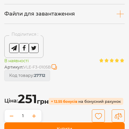
Файли для завантаження
Поділитися :
В наявності
Артикул:
VLE-F3-0105B
Код товару:
27712
251
Ціна:
грн
на бонусний рахунок
+ 12.55 бонусів
−
+
Купити