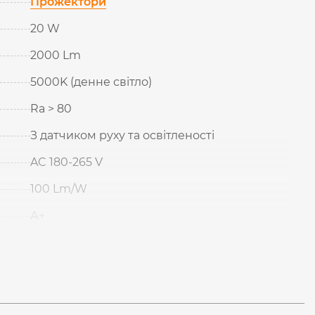
Прожектори
20 W
2000 Lm
5000K (денне світло)
Ra > 80
З датчиком руху та освітленості
AC 180-265 V
100 Lm/W
А+