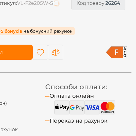
тикул:
VL-F2e205W-S
Код товару:
26264
45 бонусів
на бонусний рахунок
и
Способи оплати:
Оплата онлайн
рн)
Переказ на рахунок
рахунок