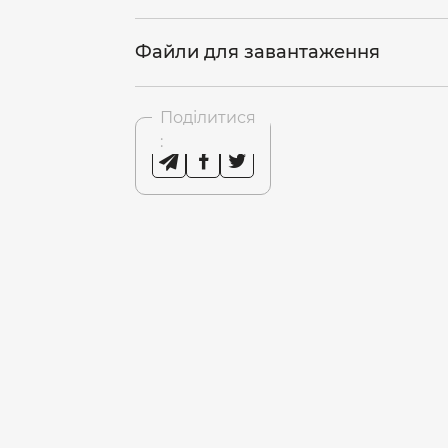
Файли для завантаження
Поділитися
:
3