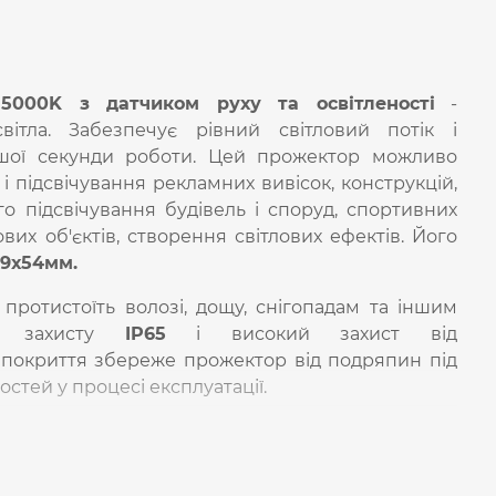
000K з датчиком руху та освітленості
-
вітла. Забезпечує рівний світловий потік і
шої секунди роботи. Цей прожектор можливо
і підсвічування рекламних вивісок, конструкцій,
го підсвічування будівель і споруд, спортивних
вих об'єктів, створення світлових ефектів. Його
59х54мм.
ротистоїть волозі, дощу, снігопадам та іншим
ас захисту
IP65
і високий захист від
 покриття збереже прожектор від подряпин під
стей у процесі експлуатації.
Вт
, а сумарний світловий потік прожектора