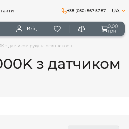
UA
такти
+38 (050) 567-57-57
0,00
Вхід
грн
 з датчиком руху та освітленості
000K з датчиком