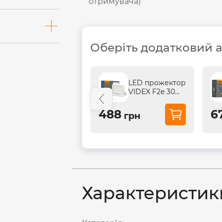
отримувача)
Оберіть додатковий 
LED прожектор
LED прожектор
VIDEX F2e 20W
VIDEX F2e 30W
5000K
5000K
68
488
6
грн
грн
Характеристик