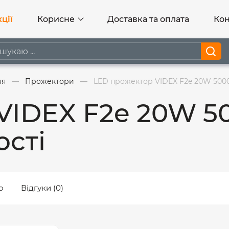
ції
Корисне
Доставка та оплата
Кон
ня
Прожектори
LED прожектор VIDEX F2e 20W 5000K
VIDEX F2e 20W 5
ості
о
Відгуки (0)