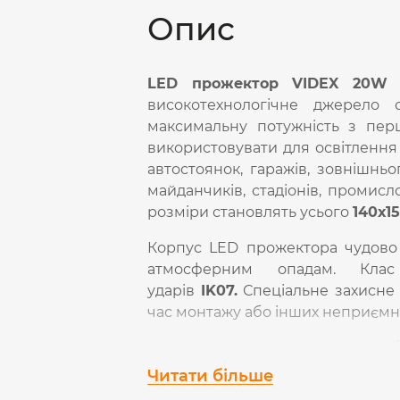
Опис
LED прожектор VIDEX 20W 5
високотехнологічне джерело с
максимальну потужність з пер
використовувати для освітлення 
автостоянок, гаражів, зовнішньо
майданчиків, стадіонів, промисло
розміри становлять усього
140х1
Корпус LED прожектора чудово п
атмосферним опадам. Кл
ударів
IK07.
Спеціальне захисне
час монтажу або інших неприємно
Сила світлового потоку-
100Лм/
становить
2000Лм.
Читати більше