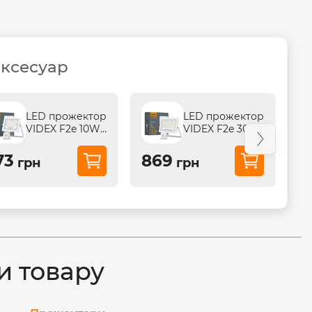
аксесуар
LED прожектор
LED прожектор
VIDEX F2e 10W
VIDEX F2e 30W
5000K з
5000K з
датчиком руху
датчиком руху
73
869
1
грн
грн
та...
та...
и товару