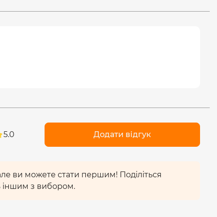
уху та освітленості:
температури <24°C)
 від моменту спрацювання датчика до моменту
 у разі відсутності теплового об'єкту у зоні
тленості регульований від
10 Лк
(Люкс) до
2000
ацює.
ії і високу стійкість до навантажень під час
00)
. Ресурс роботи -
30 000 годин
. Гарантія
човин.
5.0
Додати відгук
 але ви можете стати першим! Поділіться
 іншим з вибором.