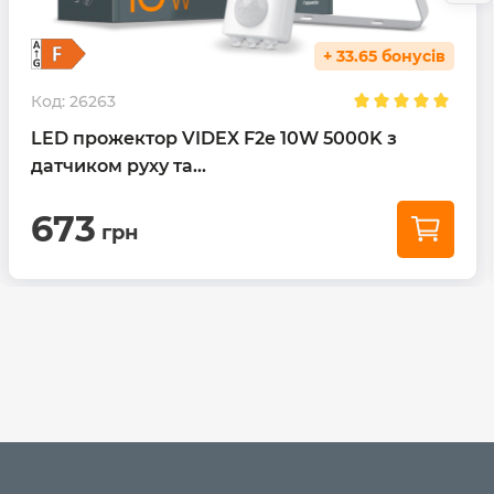
+ 33.65 бонусів
Код:
26263
LED прожектор VIDEX F2e 10W 5000K з
датчиком руху та...
673
грн