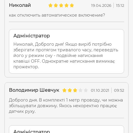
регулювати яскравість прожектора.
Николай
19.04.2026
15:12
Режим AUTO: Натиснути кнопку «AUTO», прожектор
как отключить автоматическое включение?
подасть короткий світловий сигнал один раз. Кнопка
«AUTO» активує автоматичний режим прожектора:
перша година - 100% яскравості; друга година - 80%
Адміністратор
яскравості; з третьої по шосту годину включно - 60%
Николай, Доброго дня! Якщо виріб потрібно
яскравості; сьома година - 50% яскравості; з восьмої
зберігати протягом тривалого часу, переведіть
години і до вимкнення - 30% яскравості.
його у режим сну - подвійне натискання
клавіші OFF. Однократне натискання вимикає
• "3H" вмикає прожектор вночі на 3 години.
прожектор.
• "5H" вмикає прожектор вночі на 5 годин.
• "8H" вмикає прожектор вночі на 8 годин.
Прожектор запам'ятовує попередні налаштування і
Володимир Шевчук
01.10.2021
09:52
застосовує їх при наступному ввімкненні.
Доброго дня. В комплекті 1 метр проводу, чи можна
збільшувати довжину. Якось некоректно працює
датчик руху.
Адміністратор