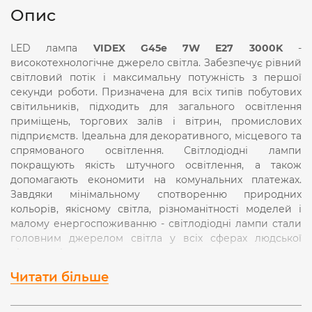
Опис
LED лампа
VIDEX G45e 7W E27 3000K
-
високотехнологічне джерело світла. Забезпечує рівний
світловий потік і максимальну потужність з першої
секунди роботи. Призначена для всіх типів побутових
світильників, підходить для загального освітлення
приміщень, торгових залів і вітрин, промислових
підприємств. Ідеальна для декоративного, місцевого та
спрямованого освітлення. Світлодіодні лампи
покращують якість штучного освітлення, а також
допомагають економити на комунальних платежах.
Завдяки мінімальному спотворенню природних
кольорів, якісному світла, різноманітності моделей і
малому енергоспоживанню - світлодіодні лампи стали
головним джерелом світла у всіх сферах людської
діяльності.
Читати більше
Особливості
- Енергоефективність освітлення -
F
.
- Захист від стрибків напруги в діапазоні