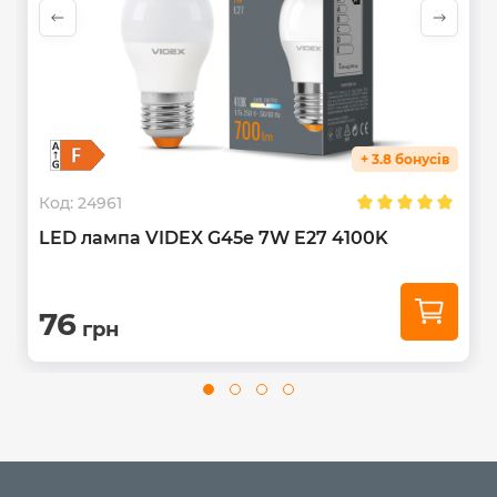
До складу цієї лампи не входить ртуть та інші шкідливі
речовини. Термін придатності до використання
необмежений. Не підлягає утилізації у вигляді
побутових відходів.
+ 3.8 бонусів
Код:
24961
LED лампа VIDEX G45e 7W E27 4100K
76
грн