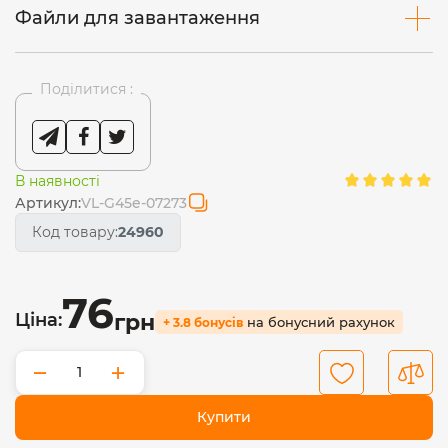
Файли для завантаження
Поділитися :
В наявності
Артикул:
VL-G45e-07273
Код товару:
24960
76
Ціна:
грн
на бонусний рахунок
+ 3.8 бонусів
−
+
Купити