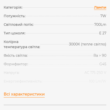
Категорія:
Лампи
Потужність:
7W
Світловий потік:
700Lm
Тип цоколя:
Е 27
Колірна
3000К (тепле світло)
температура світла:
Якість світла:
Ra > 90
Формфактор:
G45
Напруга:
AC 175-250 V
Енергоефективність:
100 Lm/W
Всі характеристики