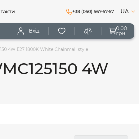
UA
такти
+38 (050) 567-57-57
0,00
Вхід
грн
0 4W E27 1800K White Chainmail style
WMC125150 4W