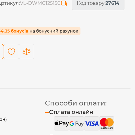
Артикул:
VL-DWMC125150
Код товару:
27614
64.35 бонусів
на бонусний рахунок
Способи оплати:
Оплата онлайн
рн)