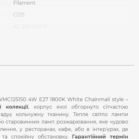
Filament
G125
AC 220-240 V
MC125150 4W E27 1800K White Chainmail style –
 колекції
, корпус якої обгорнуто сітчастою
адує кольчужну тканину. Тепле світло лампи
або старовинних ламп розжарювання, яке чудово
лення, у ресторанах, кафе, або в інтер'єрах, де
 та спокійну обстановку.
Гарантійний термін