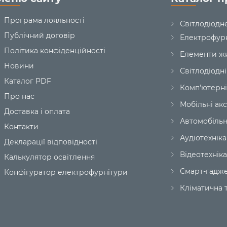
Програма лояльності
Світлодіодн
Публічний договір
Електрофур
Політика конфіденційності
Елементи ж
Новини
Світлодіодні
Каталог PDF
Комп'ютерні
Про нас
Мобільні ак
Доставка і оплата
Автомобільн
Контакти
Аудіотехніка
Декларації відповідності
Відеотехніка
Калькулятор освітлення
Смарт-гадж
Конфігуратор електрофурнітури
Кліматична т