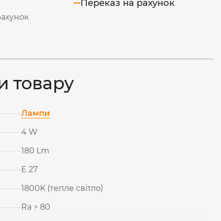
Переказ на рахунок
рахунок
и товару
Лампи
4 W
180 Lm
Е 27
1800K (тепле світло)
Ra > 80