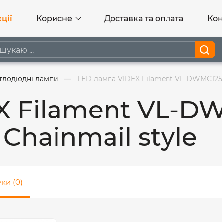
ції
Корисне
Доставка та оплата
Кон
тлодіодні лампи
LED лампа VIDEX Filament VL-DWMC12515
X Filament VL-D
Chainmail style
уки (0)