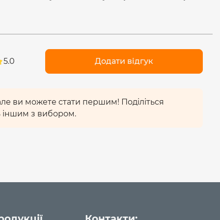
5.0
Додати відгук
 але ви можете стати першим! Поділіться
 іншим з вибором.
родукції
Контакти: