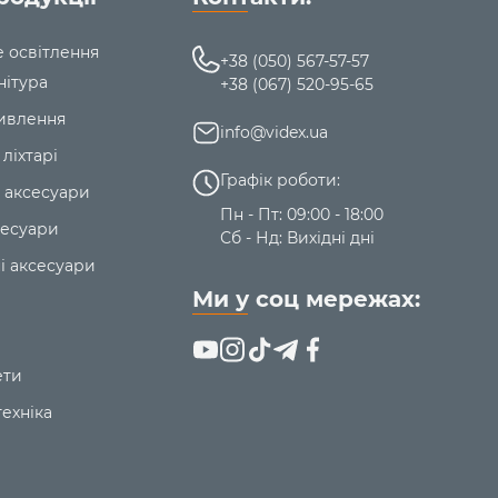
е освітлення
+38 (050) 567-57-57
нітура
+38 (067) 520-95-65
ивлення
info@videx.ua
 ліхтарі
Графік роботи:
 аксесуари
Пн - Пт: 09:00 - 18:00
сесуари
Сб - Нд: Вихідні дні
і аксесуари
Ми у соц мережах:
ети
ехніка