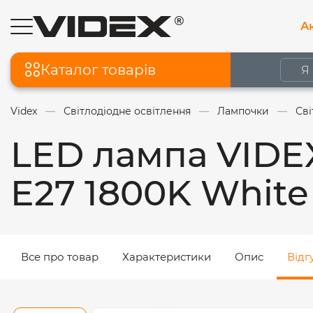
Ак
Каталог товарів
Videx
Світлодіодне освітлення
Лампочки
Сві
LED лампа VIDE
E27 1800K White 
Все про товар
Характеристики
Опис
Відг