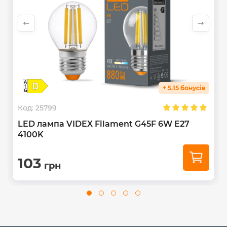
побутових відходів.
+ 5.15 бонусів
Код:
25799
LED лампа VIDEX Filament G45F 6W E27
4100K
103
грн