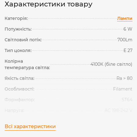
Характеристики товару
Категорія:
Лампи
Потужність:
6 W
Світловий потік:
700Lm
Тип цоколя:
Е 27
Колірна
4100К (біле світло)
температура світла:
Якість світла:
Ra > 80
Особливості:
Filament
Формфактор:
ST64
Напруга:
AC 198-242 V
Всі характеристики