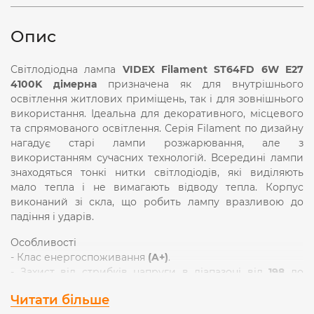
Опис
Світлодіодна лампа
VIDEX Filament ST64FD 6W E27
4100K дімерна
призначена як для внутрішнього
освітлення житлових приміщень, так і для зовнішнього
використання. Ідеальна для декоративного, місцевого
та спрямованого освітлення. Серія Filament по дизайну
нагадує старі лампи розжарювання, але з
використанням сучасних технологій. Всередині лампи
знаходяться тонкі нитки світлодіодів, які виділяють
мало тепла і не вимагають відводу тепла. Корпус
виконаний зі скла, що робить лампу вразливою до
падіння і ударів.
Особливості
- Клас енергоспоживання
(A+)
.
- Захист від стрибків напруги в діапазоні від
198
до
242В
.
Читати більше
- Рівномірне освітлення без мерехтінь, функція