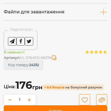
Файли для завантаження
Поділитися :
В наявності
Артикул:
VL-ST64FD-06274
Код товару:
24312
176
Ціна:
грн
на бонусний рахунок
+ 8.8 бонусів
−
+
Купити