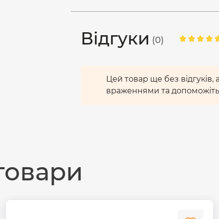
Енергозберігаючі LED лампочки 
потік-
1100Лм
.
Відгуки
Комфортне для очей світло, не
(0)
стан, завдяки природній передачі
випромінювання. Тепле світло
світить м'яко, без різких тіней, к
Цей товар ще без відгуків,
враженнями та допоможіть
До складу цієї лампи не вход
придатності до використання н
побутових відходів.
товари