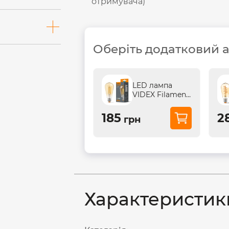
отримувача)
Оберіть додатковий 
LED лампа
VIDEX Filament
ST64FAD 6W
E27 2200K
185
2
грн
дімерна бронза
Характеристик