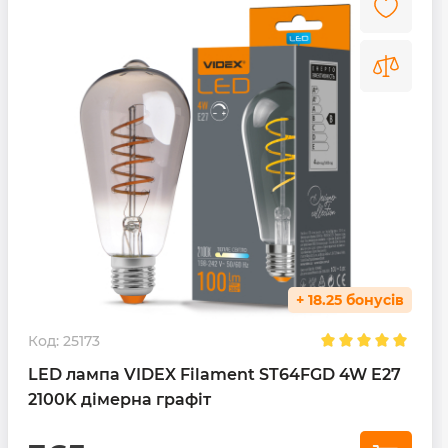
+ 18.25 бонусів
Код:
25173
LED лампа VIDEX Filament ST64FGD 4W E27
2100K дімерна графіт