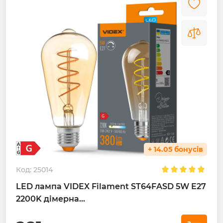
+ 14.05 бонусів
Код:
25014
LED лампа VIDEX Filament ST64FASD 5W E27
2200K дімерна...