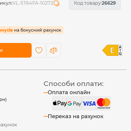
икул:
VL-ST64FA-10272
Код товару:
26629
бонусів
на бонусний рахунок
и
Способи оплати:
Оплата онлайн
рн)
Переказ на рахунок
рахунок