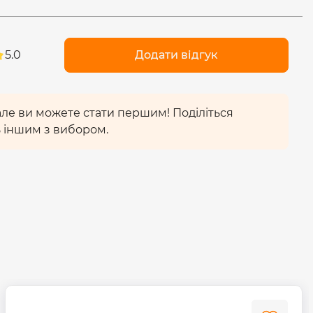
мають високу світловіддачу
(110Лм/Вт)
. Світловий
 призводить до втоми і не погіршує емоційний
5.0
Додати відгук
 кольорів (Ra>80) і відсутності ультрафіолетового
(2200К)
, створює комфортне освітлення. Лампа
ут розсіювання -
360°
.
 але ви можете стати першим! Поділіться
 іншим з вибором.
ить ртуть та інші шкідливі речовини. Термін
еобмежений. Не підлягає утилізації у вигляді