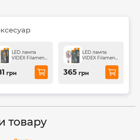
аксесуар
LED лампа
LED лампа
VIDEX Filament
VIDEX Filament
ST64FASD 5W
ST64FGD 4W
E27 2200K
E27 2100K
81
365
грн
грн
дімерна...
дімерна графіт
и товару