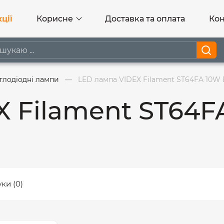
ції
Корисне
Доставка та оплата
Кон
тлодіодні лампи
LED лампа VIDEX Filament ST64FA 10W 
 Filament ST64F
уки (0)