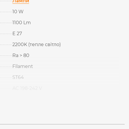
Лампи
10 W
1100 Lm
Е 27
2200K (тепле світло)
Ra > 80
Filament
ST64
AC 198-242 V