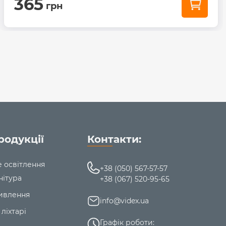
365
грн
родукції
Контакти:
е освітлення
+38 (050) 567-57-57
нітура
+38 (067) 520-95-65
ивлення
info@videx.ua
 ліхтарі
Графік роботи: