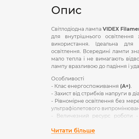
Опис
Світлодіодна лампа
VIDEX Filame
для внутрішнього освітлення 
використання. Ідеальна для 
освітлення. Всередині лампи знах
мало тепла і не вимагають відв
лампу вразливою до падіння і уда
Особливості
- Клас енергоспоживання
(A+)
.
- Захист від стрибків напруги в ді
- Рівномірне освітлення без мере
ультрафіолетового випромінюван
- Величезний ресурс роботи 
годинній роботі протягом дев'яти
Читати більше
- Сумісна з вимикачами з підсвіт