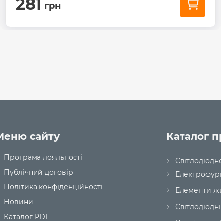
281
грн
Меню сайту
Каталог п
Програма лояльності
Світлодіодн
Публічний договір
Електрофур
Політика конфіденційності
Елементи ж
Новини
Світлодіодні
Каталог PDF