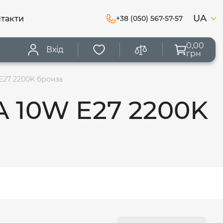
UA
такти
+38 (050) 567-57-57
0,00
Вхід
грн
E27 2200K бронза
A 10W E27 2200K