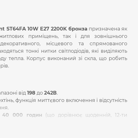
nt ST64FA 10W E27 2200K бронза
призначена як
житлових приміщень, так і для зовнішнього
декоративного, місцевого та спрямованого
одяться тонкі нитки світлодіодів, які виділяють
оду тепла. Корпус виконаний зі скла, що робить
рів.
апазоні від
198
до
242В
.
хтінь, функція миттєвого включення і відсутність
ня.
-
40 000 годин
(що дорівнює щоденній, 12-ти
 років.) Гарантія
3 роки
.
кою