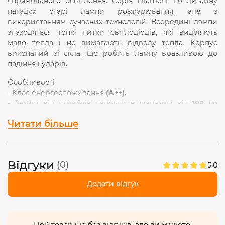
спрямованого освітлення. Серія Filament по дизайну
нагадує старі лампи розжарювання, але з
використанням сучасних технологій. Всередині лампи
знаходяться тонкі нитки світлодіодів, які виділяють
мало тепла і не вимагають відводу тепла. Корпус
виконаний зі скла, що робить лампу вразливою до
падіння і ударів.
Особливості
- Клас енергоспоживання
(A++)
.
- Захист від стрибків напруги в діапазоні від
198
до
242В.
Читати більше
- Рівномірне освітлення без мерехтінь, функція
миттєвого включення і відсутність ультрафіолетового
випромінювання.
- Величезний ресурс роботи -
40 000 годин
(що
Відгуки
(0)
5.0
дорівнює щоденній, 12-ти годинній роботі протягом
дев'яти років.) Гарантія
3 роки.
Додати відгук
- Сумісна з вимикачами з підсвіткою
Енергозберігаючі LED лампочки мають високу
світловіддачу
(147Лм/Вт).
Світловий потік -
880Лм.
Цей товар ще без відгуків, але ви можете