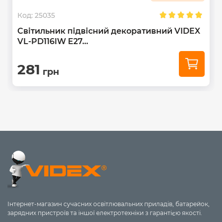
Код:
25035
Світильник підвісний декоративний VIDEX
VL-PD116IW Е27...
281
грн
Інтернет-магазин сучасних освітлювальних приладів, батарейок,
зарядних пристроїв та іншої електротехніки з гарантією якості.