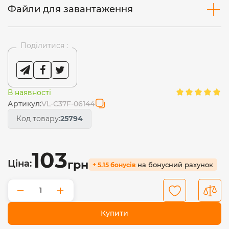
Файли для завантаження
Поділитися :
В наявності
Артикул:
VL-C37F-06144
Код товару:
25794
103
Ціна:
грн
на бонусний рахунок
+ 5.15 бонусів
−
+
Купити