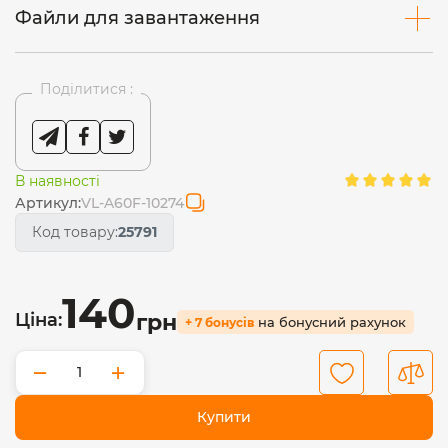
Файли для завантаження
Поділитися :
В наявності
Артикул:
VL-A60F-10274
Код товару:
25791
140
Ціна:
грн
на бонусний рахунок
+ 7 бонусів
−
+
Купити