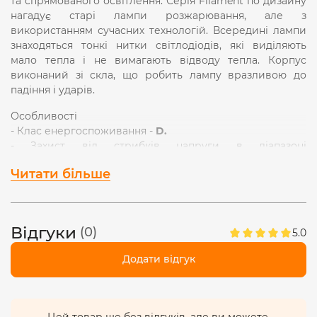
та спрямованого освітлення. Серія Filament по дизайну
нагадує старі лампи розжарювання, але з
використанням сучасних технологій. Всередині лампи
знаходяться тонкі нитки світлодіодів, які виділяють
мало тепла і не вимагають відводу тепла. Корпус
виконаний зі скла, що робить лампу вразливою до
падіння і ударів.
Особливості
- Клас енергоспоживання -
D.
- Захист від стрибків напруги в діапазоні
від
198
до
242В.
Читати більше
- Рівномірне освітлення без мерехтінь, функція
миттєвого включення і відсутність ультрафіолетового
випромінювання.
- Величезний ресурс роботи -
40 000 годин
(що
Відгуки
(0)
5.0
дорівнює щоденній, 12-ти годинній роботі протягом
дев'яти років.) Гарантія
3 роки.
Додати відгук
- Сумісна з вимикачами з підсвіткою
Енергозберігаючі LED лампочки мають високу
світловіддачу
(135Лм/Вт).
Світловий потік
- 1350Лм.
Цей товар ще без відгуків, але ви можете