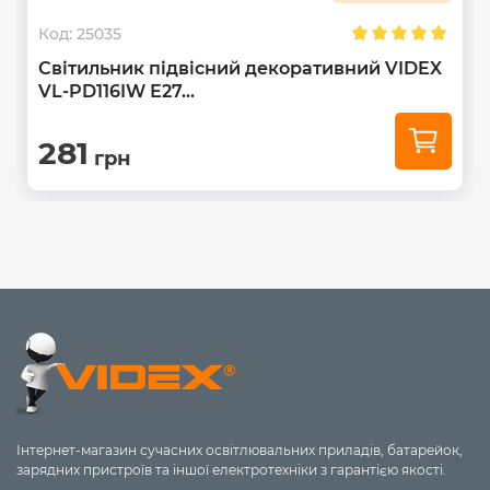
Код:
25035
Світильник підвісний декоративний VIDEX
VL-PD116IW Е27...
281
грн
Інтернет-магазин сучасних освітлювальних приладів, батарейок,
зарядних пристроїв та іншої електротехніки з гарантією якості.