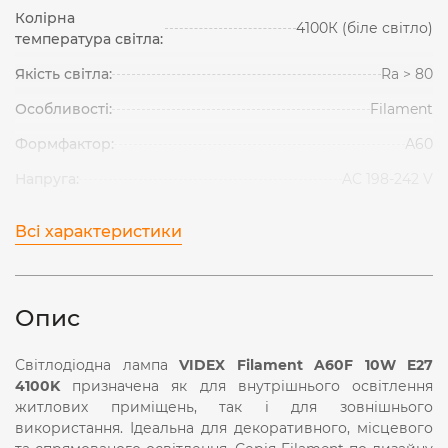
Колірна
4100К (біле світло)
температура світла:
Якість світла:
Ra > 80
Особливості:
Filament
Формфактор:
А60
Напруга:
AC 198-242 V
Всі характеристики
Опис
Світлодіодна лампа
VIDEX Filament A60F 10W E27
4100K
призначена як для внутрішнього освітлення
житлових приміщень, так і для зовнішнього
використання. Ідеальна для декоративного, місцевого