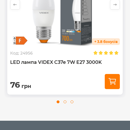
електромережі. Лампа світить м'яко, без різких тіней,
кут розсіювання -
250°
.
До складу цієї лампи не входить ртуть та інші шкідливі
речовини. Термін придатності до використання
необмежений. Не підлягає утилізації у вигляді
побутових відходів.
+ 3.8 бонусів
Код:
24956
LED лампа VIDEX C37e 7W E27 3000K
76
грн