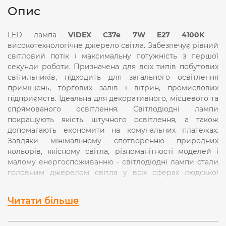
Опис
LED лампа
VIDEX C37e 7W E27 4100K
-
високотехнологічне джерело світла. Забезпечує рівний
світловий потік і максимальну потужність з першої
секунди роботи. Призначена для всіх типів побутових
світильників, підходить для загального освітлення
приміщень, торгових залів і вітрин, промислових
підприємств. Ідеальна для декоративного, місцевого та
спрямованого освітлення. Світлодіодні лампи
покращують якість штучного освітлення, а також
допомагають економити на комунальних платежах.
Завдяки мінімальному спотворенню природних
кольорів, якісному світла, різноманітності моделей і
малому енергоспоживанню - світлодіодні лампи стали
головним джерелом світла у всіх сферах людської
діяльності.
Читати більше
Особливості
- Енергоефективність освітлення 90%
(A +)
.
- Захист від стрибків напруги в діапазоні