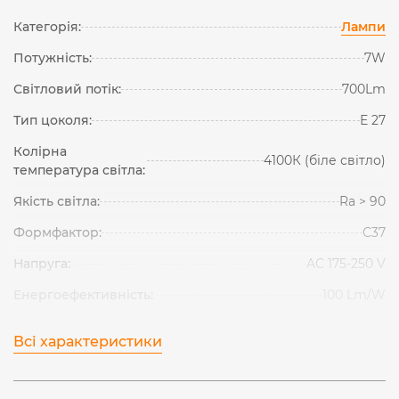
Категорія:
Лампи
Потужність:
7W
Світловий потік:
700Lm
Тип цоколя:
Е 27
Колірна
4100К (біле світло)
температура світла:
Якість світла:
Ra > 90
Формфактор:
С37
Напруга:
AC 175-250 V
Енергоефективність:
100 Lm/W
Всі характеристики