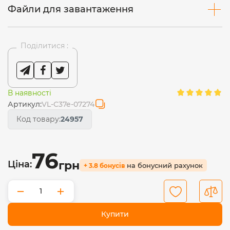
Файли для завантаження
Поділитися :
В наявності
Артикул:
VL-C37e-07274
Код товару:
24957
76
Ціна:
грн
на бонусний рахунок
+ 3.8 бонусів
−
+
Купити