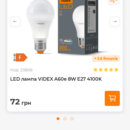
Надійний драйвер, встановлений в лампі, значно
збільшує термін служби, прибирає мерехтіння і
захищає лампочку від стрибків в електромережі. Лампа
світить м'яко, без різких тіней, кут розсіювання -
300°
.
До складу цієї лампи не входить ртуть та інші шкідливі
речовини. Термін придатності до використання
необмежений. Не підлягає утилізації у вигляді
побутових відходів.
+ 3.6 бонусів
Код:
23806
LED лампа VIDEX A60e 8W E27 4100K
72
грн