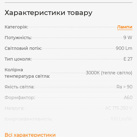
Характеристики товару
Категорія:
Лампи
Потужність:
9 W
Світловий потік:
900 Lm
Тип цоколя:
Е 27
Колірна
3000К (тепле світло)
температура світла:
Якість світла:
Ra > 90
Формфактор:
А60
Напруга:
AC 175-250 V
Енергоефективність:
100 Lm/W
Всі характеристики