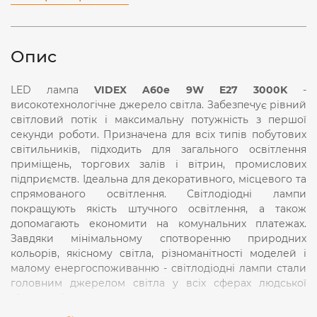
Опис
LED лампа
VIDEX A60e 9W E27 3000K
-
високотехнологічне джерело світла. Забезпечує рівний
світловий потік і максимальну потужність з першої
секунди роботи. Призначена для всіх типів побутових
світильників, підходить для загального освітлення
приміщень, торгових залів і вітрин, промислових
підприємств. Ідеальна для декоративного, місцевого та
спрямованого освітлення. Світлодіодні лампи
покращують якість штучного освітлення, а також
допомагають економити на комунальних платежах.
Завдяки мінімальному спотворенню природних
кольорів, якісному світла, різноманітності моделей і
малому енергоспоживанню - світлодіодні лампи стали
головним джерелом світла у всіх сферах людської
діяльності.