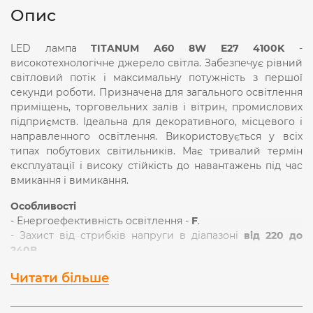
Опис
LED лампа
TITANUM A60 8W E27 4100K
-
високотехнологічне джерело світла. Забезпечує рівний
світловий потік і максимальну потужність з першої
секунди роботи. Призначена для загального освітлення
приміщень, торговельних залів і вітрин, промислових
підприємств. Ідеальна для декоративного, місцевого і
направленного освітлення. Використовується у всіх
типах побутових світильників. Має тривалий термін
експлуатації і високу стійкість до навантажень під час
вмикання і вимикання.
Особливості
- Енергоефективність освітлення -
F
.
- Захист від стрибків напруги в діапазоні
від 220 до
240В
.
- Рівномірне яскраве освітлення без мерехтінь, функція
Читати більше
миттєвого включення і відсутність ультрафіолетового
випромінювання.
- Ефективний тепловідвід через корпус лампи