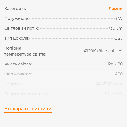
Категорія:
Лампи
Потужність:
8 W
Світловий потік:
730 Lm
Тип цоколя:
Е 27
Колірна
4100К (біле світло)
температура світла:
Якість світла:
Ra > 80
Формфактор:
А60
Напруга:
AC 220-240 V
Енергоефективність:
91 Lm/W
Всі характеристики